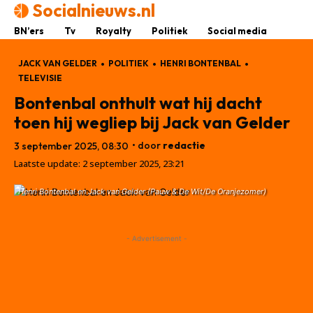
Socialnieuws.nl
BN’ers
Tv
Royalty
Politiek
Social media
JACK VAN GELDER
POLITIEK
HENRI BONTENBAL
TELEVISIE
Bontenbal onthult wat hij dacht
toen hij wegliep bij Jack van Gelder
• door
redactie
3 september 2025, 08:30
Laatste update:
2 september 2025, 23:21
Henri Bontenbal en Jack van Gelder (Pauw & De Wit/De Oranjezomer)
- Advertisement -