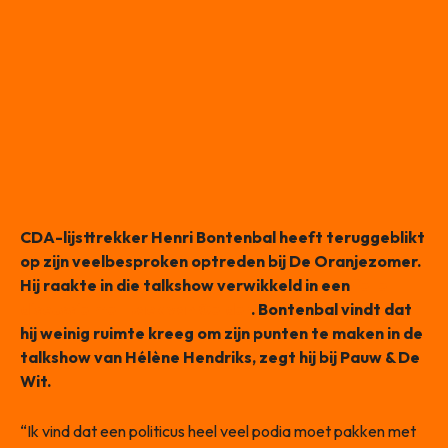
CDA-lijsttrekker Henri Bontenbal heeft teruggeblikt
op zijn veelbesproken optreden bij De Oranjezomer.
Hij raakte in die talkshow verwikkeld in een
felle
discussie met Jack van Gelder
. Bontenbal vindt dat
hij weinig ruimte kreeg om zijn punten te maken in de
talkshow van Hélène Hendriks, zegt hij bij Pauw & De
Wit.
“Ik vind dat een politicus heel veel podia moet pakken met