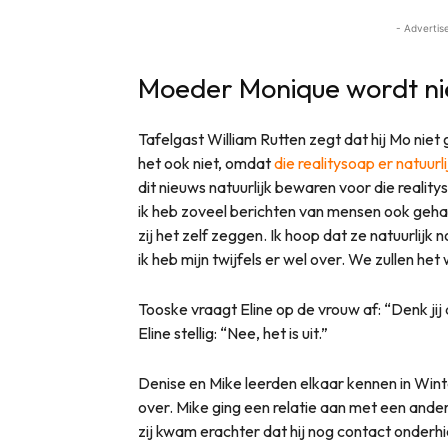
- Advertis
Moeder Monique wordt ni
Tafelgast William Rutten zegt dat hij Mo niet
het ook niet, omdat
die realitysoap er natuur
dit nieuws natuurlijk bewaren voor die reality
ik heb zoveel berichten van mensen ook gehad h
zij het zelf zeggen. Ik hoop dat ze natuurlijk n
ik heb mijn twijfels er wel over. We zullen het 
Tooske vraagt Eline op de vrouw af: “Denk jij
Eline stellig: “Nee, het is uit.”
Denise en Mike leerden elkaar kennen in Winter
over. Mike ging een relatie aan met een and
zij kwam erachter dat hij nog contact onderhi