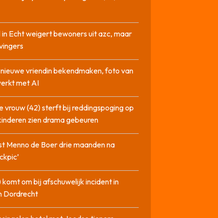
 in Echt weigert bewoners uit azc, maar
 vingers
l nieuwe vriendin bekendmaken, foto van
erkt met AI
 vrouw (42) sterft bij reddingspoging op
 kinderen zien drama gebeuren
st Menno de Boer drie maanden na
ckpic’
 komt om bij afschuwelijk incident in
n Dordrecht