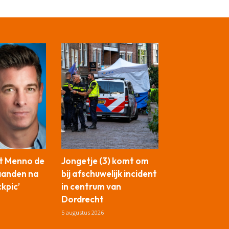
t Menno de
Jongetje (3) komt om
aanden na
bij afschuwelijk incident
ckpic’
in centrum van
Dordrecht
5 augustus 2026