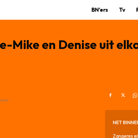
BN’ers
Tv
e-Mike en Denise uit elk
ement -
NET BINNE
Zangeres en