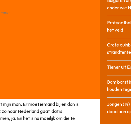
Bulgaren om
onder wie 
ement -
Profvoetbal
het veld
Grote duinb
strandtente
Tiener uit E
Bom barst i
houden tege
et mijn man. Er moet iemand bij en dan is
Jongen (14) 
k zo naar Nederland gaat, dat is
dood aan o
n, ja. En het is nu moeilijk om die te