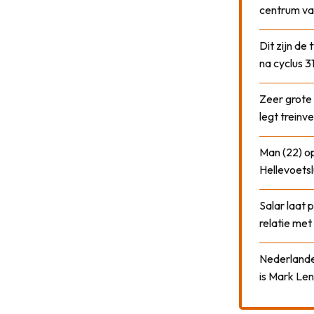
centrum va
Dit zijn de
na cyclus 3
Zeer grote
legt treinve
Man (22) op
Hellevoetsl
Salar laat 
relatie me
Nederlander
is Mark Len