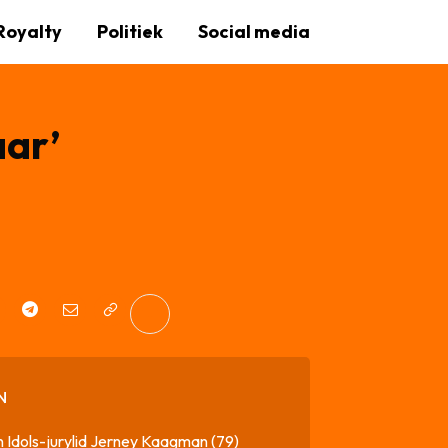
Royalty
Politiek
Social media
aar’
N
 Idols-jurylid Jerney Kaagman (79)