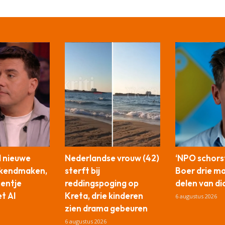
l nieuwe
Nederlandse vrouw (42)
‘NPO schors
ekendmaken,
sterft bij
Boer drie m
tentje
reddingspoging op
delen van di
t AI
Kreta, drie kinderen
6 augustus 2026
zien drama gebeuren
6 augustus 2026