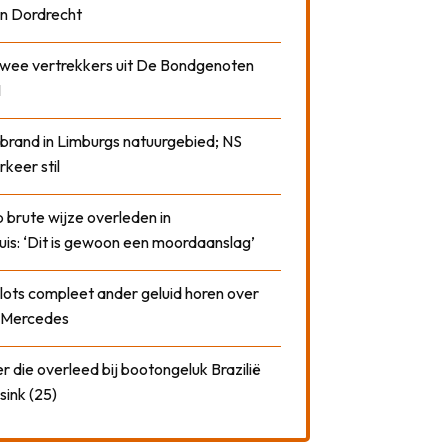
n Dordrecht
 twee vertrekkers uit De Bondgenoten
1
 brand in Limburgs natuurgebied; NS
rkeer stil
 brute wijze overleden in
uis: ‘Dit is gewoon een moordaanslag’
plots compleet ander geluid horen over
t Mercedes
 die overleed bij bootongeluk Brazilië
sink (25)