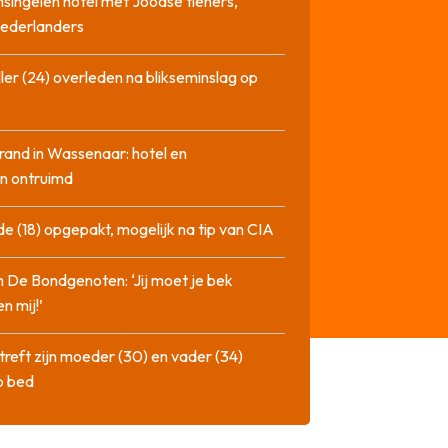
singelen hotel met Joodse tieners,
Nederlanders
ler (24) overleden na blikseminslag op
rand in Wassenaar: hotel en
n ontruimd
de (18) opgepakt, mogelijk na tip van CIA
n De Bondgenoten: ‘Jij moet je bek
n mij!’
treft zijn moeder (30) en vader (34)
p bed