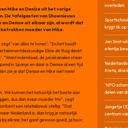
overleden
en Mike en Denise uit het vorige
an. De tafelgasten van Shownieuws
Sportschool
en Denise uit elkaar zijn, al wordt dat
krijgt tik op
 betrokken moeder van Mike.
Jan Smit wi
gt ‘van alles te horen’, “En het houdt
etentje bew
ntertainmentdeskundige Eline de Ruig denkt
n’. “Want inderdaad, de juicekanalen staan
Nederlandse
end in Spanje en daar is Denise al een tijd
Kreta, drie
en zie je dat Denise en Mike niet meer
‘NPO schor
delen van di
n. We kunnen het natuurlijk het beste aan
zeggen, dus dan maar moeder Mo”, zegt
 ontkent een relatiebreuk stellig. “Dat
Jongetje (3)
ar Nederland is, dan krijg je natuurlijk
centrum va
g bij elkaar, het gaat gewoon goed, ja hoor,