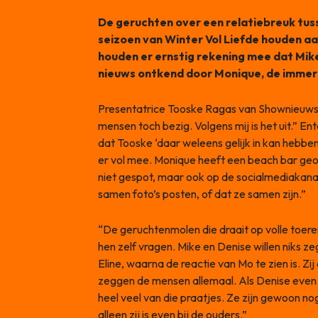
De geruchten over een relatiebreuk tuss
seizoen van Winter Vol Liefde houden a
houden er ernstig rekening mee dat Mike 
nieuws ontkend door Monique, de immer
Presentatrice Tooske Ragas van Shownieuws ze
mensen toch bezig. Volgens mij is het uit.” E
dat Tooske ‘daar weleens gelijk in kan hebbe
er vol mee. Monique heeft een beach bar geop
niet gespot, maar ook op de socialmediakanal
samen foto’s posten, of dat ze samen zijn.”
“De geruchtenmolen die draait op volle toere
hen zelf vragen. Mike en Denise willen niks 
Eline, waarna de reactie van Mo te zien is. Zij
zeggen de mensen allemaal. Als Denise even na
heel veel van die praatjes. Ze zijn gewoon no
alleen zij is even bij de ouders.”