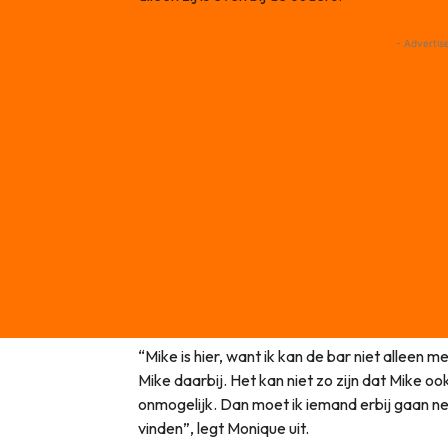
- Advertis
“Mike is hier, want ik kan de bar niet alleen m
Mike daarbij. Het kan niet zo zijn dat Mike oo
onmogelijk. Dan moet ik iemand erbij gaan neme
vinden”, legt Monique uit.