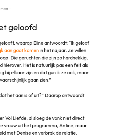
ement -
et geloofd
 gelooft, waarop Eline antwoordt: “Ik geloof
lijk aan gaat komen
in het najaar. Ze willen
soap. Die geruchten die zijn zo hardnekkig,
ierover. Het is natuurlijk pas een feit als
og bij elkaar zijn en dat gun ik ze ook, maar
waarschijnlijk gaan zien.”
 dat het aan is of uit?” Daarop antwoordt
 Vol Liefde, al sloeg de vonk niet direct
ere vrouw uit het programma, Antine, maar
eld met Denise en verbrak de relatie.