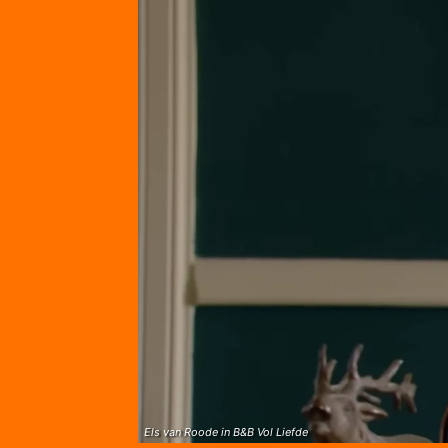
Els van Roode in B&B Vol Liefde