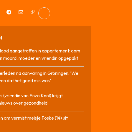
N
dood aangetroffen in appartement: oom
n moord, moeder en vriendin opgepakt
erleden na aanvaring in Groningen: ‘We
en dat het goed mis was’
 (vriendin van Enzo Knol) krijgt
nieuws over gezondheid
n om vermist meisje Foske (14) uit
m