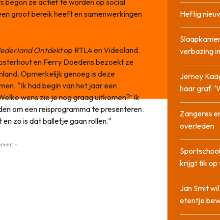
s begon ze actief te worden op social
een groot bereik heeft en samenwerkingen
Heftig nieu
Slaapkamer
ederland Ontdekt
op RTL4 en Videoland.
verbazing 
osterhout en Ferry Doedens bezoekt ze
enland. Opmerkelijk genoeg is deze
Jerney Kaa
en. “Ik had begin van het jaar een
haar graf: 
Welke wens zie je nog graag uitkomen?’ Ik
nden om een reisprogramma te presenteren.
Zangeres en
n zo is dat balletje gaan rollen.”
overleden
ement -
Sportschool
krijgt tik op
Jan Smit wi
etentje bew