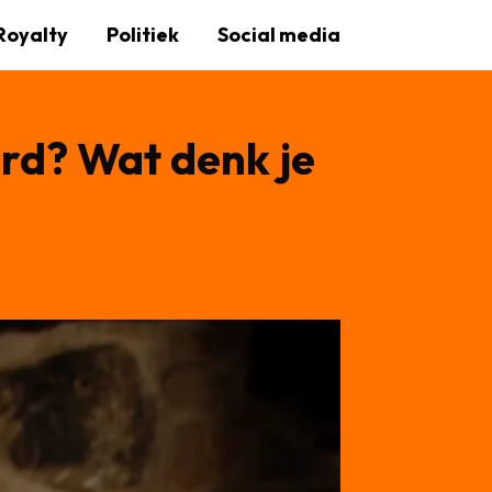
Royalty
Politiek
Social media
erd? Wat denk je