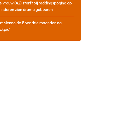
 vrouw (42) sterft bij reddingspoging op
 kinderen zien drama gebeuren
st Menno de Boer drie maanden na
ckpic’