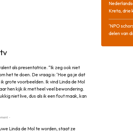
Nederlandse
Kreta, drie
‘NPO schor
delen van di
tv
alent als presentatrice. “Ik zeg ook niet
om het te doen. De vraag is: ‘Hoe ga je dat
ik grote voorbeelden. Ik vind Linda de Mol
aar hen kijk ik met heel veel bewondering.
kkig niet live, dus als ik een fout maak, kan
ement -
uwe Linda de Mol te worden, staat ze