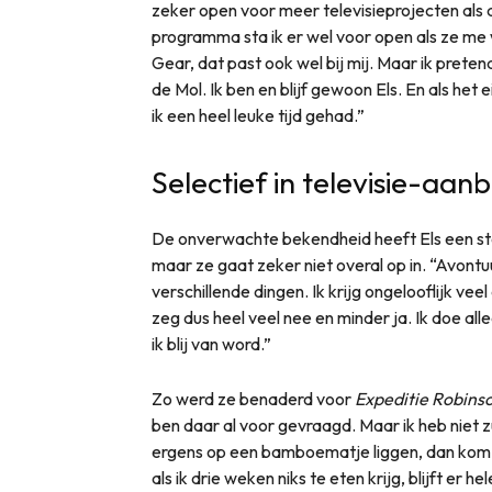
zeker open voor meer televisieprojecten als di
programma sta ik er wel voor open als ze me 
Gear, dat past ook wel bij mij. Maar ik pretend
de Mol. Ik ben en blijf gewoon Els. En als het
ik een heel leuke tijd gehad.”
Selectief in televisie-aan
De onverwachte bekendheid heeft Els een st
maar ze gaat zeker niet overal op in. “Avontu
verschillende dingen. Ik krijg ongelooflijk vee
zeg dus heel veel nee en minder ja. Ik doe all
ik blij van word.”
Zo werd ze benaderd voor
Expeditie Robins
ben daar al voor gevraagd. Maar ik heb niet 
ergens op een bamboematje liggen, dan kom i
als ik drie weken niks te eten krijg, blijft er