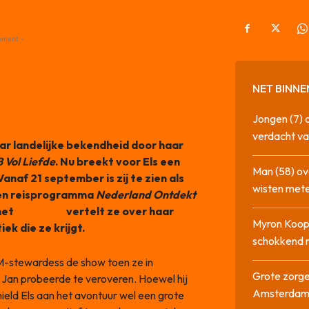
ement -
NET BINNE
Jongen (7) 
verdacht va
aar landelijke bekendheid door haar
 Vol Liefde
. Nu breekt voor Els een
Man (58) ov
anaf 21 september is zij te zien als
wisten mete
- en reisprogramma
Nederland Ontdekt
met
Weekend
vertelt ze over haar
Myron Koops
ek die ze krijgt.
schokkend 
M-stewardess de show toen ze in
Grote zorge
Jan probeerde te veroveren. Hoewel hij
Amsterda
hield Els aan het avontuur wel een grote