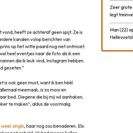
Zeer grote
legt treinve
Man (22) op
 vond, heeft ze achteraf geen spijt. Ze is
Hellevoetsl
n andere kanalen volop berichten van
rins op het witte paard nog niet ontmoet.
d wel heel eventjes naar de foto als ik een
 mannen die ik leuk vind, Instagram hebben.
ad gezeten.”
et is ook geen must, want ik ben héél
nu allemaal meemaak, is zo mooi en
naar bed. Diegene die bij mij wil aanhaken,
ker te maken”, aldus de voormalig
 weer single
, haar nog zou benaderen. Els: