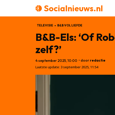
Socialnieuws.nl
TELEVISIE
B&B VOL LIEFDE
B&B-Els: ‘Of Rob
zelf?’
• door
redactie
4 september 2025, 10:00
Laatste update:
3 september 2025, 11:54