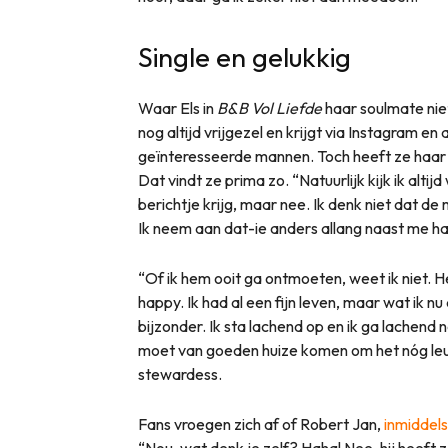
Single en gelukkig
Waar Els in
B&B Vol Liefde
haar soulmate niet
nog altijd vrijgezel en krijgt via Instagram e
geïnteresseerde mannen. Toch heeft ze haar p
Dat vindt ze prima zo. “Natuurlijk kijk ik altij
berichtje krijg, maar nee. Ik denk niet dat de
Ik neem aan dat-ie anders allang naast me h
“Of ik hem ooit ga ontmoeten, weet ik niet. H
happy. Ik had al een fijn leven, maar wat ik 
bijzonder. Ik sta lachend op en ik ga lachend 
moet van goeden huize komen om het nóg leu
stewardess.
Fans vroegen zich af of Robert Jan,
inmiddels