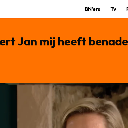
BN’ers
Tv
ert Jan mij heeft benad