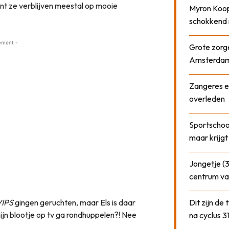
ant ze verblijven meestal op mooie
Myron Koops
schokkend 
ement -
Grote zorge
Amsterda
Zangeres e
overleden
Sportschool
maar krijgt
Jongetje (3
centrum va
VIPS
gingen geruchten, maar Els is daar
Dit zijn de
 mijn blootje op tv ga rondhuppelen?! Nee
na cyclus 3