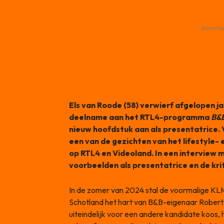
- Advertis
Els van Roode (58) verwierf afgelopen j
deelname aan het RTL4-programma
B&B
nieuw hoofdstuk aan als presentatrice. V
een van de gezichten van het lifestyle
op RTL4 en Videoland. In een interview 
voorbeelden als presentatrice en de kriti
In de zomer van 2024 stal de voormalige KL
Schotland het hart van B&B-eigenaar Robert 
uiteindelijk voor een andere kandidate koos, 