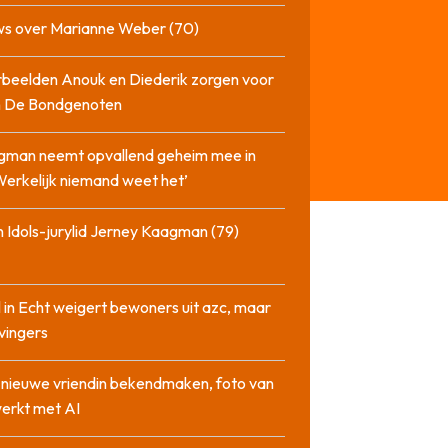
ws over Marianne Weber (70)
beelden Anouk en Diederik zorgen voor
in De Bondgenoten
gman neemt opvallend geheim mee in
‘Werkelijk niemand weet het’
 Idols-jurylid Jerney Kaagman (79)
 in Echt weigert bewoners uit azc, maar
 vingers
l nieuwe vriendin bekendmaken, foto van
erkt met AI