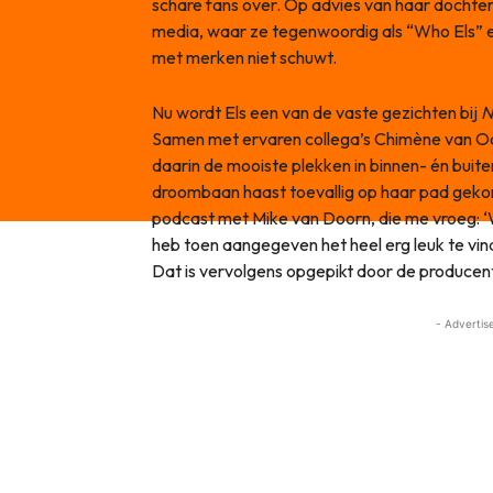
schare fans over. Op advies van haar dochter
media, waar ze tegenwoordig als “Who Els” 
met merken niet schuwt.
Nu wordt Els een van de vaste gezichten bij
N
Samen met ervaren collega’s Chimène van O
daarin de mooiste plekken in binnen- én buit
droombaan haast toevallig op haar pad gekom
podcast met Mike van Doorn, die me vroeg: ‘
heb toen aangegeven het heel erg leuk te vi
Dat is vervolgens opgepikt door de producent e
- Advertis