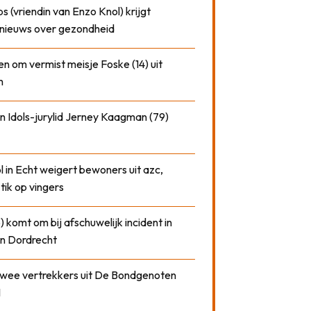
 (vriendin van Enzo Knol) krijgt
nieuws over gezondheid
n om vermist meisje Foske (14) uit
m
n Idols-jurylid Jerney Kaagman (79)
 in Echt weigert bewoners uit azc,
 tik op vingers
) komt om bij afschuwelijk incident in
n Dordrecht
 twee vertrekkers uit De Bondgenoten
1