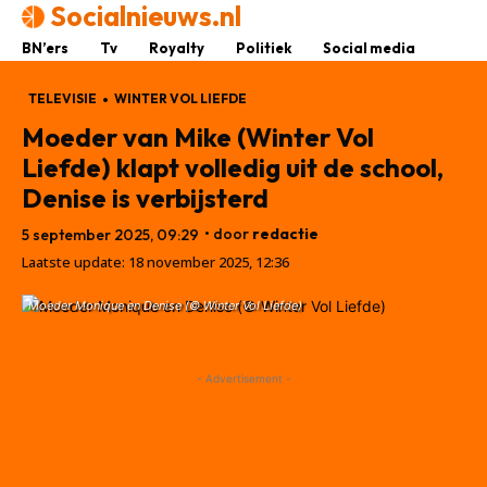
Socialnieuws.nl
BN’ers
Tv
Royalty
Politiek
Social media
TELEVISIE
WINTER VOL LIEFDE
Moeder van Mike (Winter Vol
Liefde) klapt volledig uit de school,
Denise is verbijsterd
• door
redactie
5 september 2025, 09:29
Laatste update:
18 november 2025, 12:36
Moeder Monique en Denise (© Winter Vol Liefde)
- Advertisement -