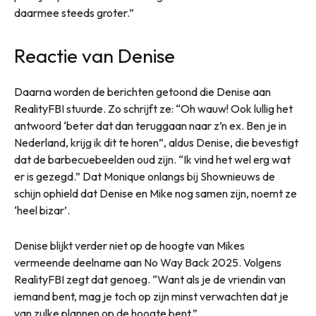
daarmee steeds groter.”
Reactie van Denise
Daarna worden de berichten getoond die Denise aan
RealityFBI stuurde. Zo schrijft ze: “Oh wauw! Ook lullig het
antwoord ‘beter dat dan teruggaan naar z’n ex. Ben je in
Nederland, krijg ik dit te horen”, aldus Denise, die bevestigt
dat de barbecuebeelden oud zijn. “Ik vind het wel erg wat
er is gezegd.” Dat Monique onlangs bij Shownieuws de
schijn ophield dat Denise en Mike nog samen zijn, noemt ze
‘heel bizar’.
Denise blijkt verder niet op de hoogte van Mikes
vermeende deelname aan No Way Back 2025. Volgens
RealityFBI zegt dat genoeg. “Want als je de vriendin van
iemand bent, mag je toch op zijn minst verwachten dat je
van zulke plannen op de hoogte bent.”