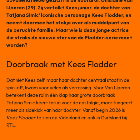
opvallend nieuw gezicht in de hoofdrol: Ghislaine van
IJperen (29). Zij vertolkt Kees junior, de dochter van
Tatjana Simic’ iconische personage Kees Flodder, en
neemt daarmee het stokje over als middelpunt van
de beruchte familie. Maar wie is deze jonge actrice
die straks de nieuwe ster van de Flodder-serie moet
worden?
Doorbraak met Kees Flodder
Dat niet Kees zelf, maar haar dochter centraal staat in de
spin-off, kwam voor velen als verrassing. Voor Van IJperen
betekent deze rol in één klap haar grote doorbraak.
Tatjana Simic keert terug voor de nostalgie, maar fungeert
meer als sidekick van haar dochter. Vanaf begin 2026 is
Kees Flodder
te zien op Videoland en ook in Duitsland bij
RTL.