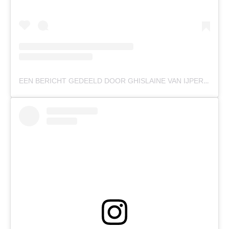
EEN BERICHT GEDEELD DOOR GHISLAINE VAN IJPEREN (@GHISLAINEVANIJPEREN)