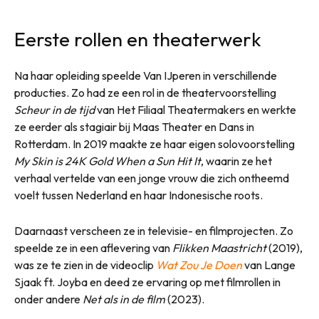
Eerste rollen en theaterwerk
Na haar opleiding speelde Van IJperen in verschillende
producties. Zo had ze een rol in de theatervoorstelling
Scheur in de tijd
van Het Filiaal Theatermakers en werkte
ze eerder als stagiair bij Maas Theater en Dans in
Rotterdam. In 2019 maakte ze haar eigen solovoorstelling
My Skin is 24K Gold When a Sun Hit It
, waarin ze het
verhaal vertelde van een jonge vrouw die zich ontheemd
voelt tussen Nederland en haar Indonesische roots.
Daarnaast verscheen ze in televisie- en filmprojecten. Zo
speelde ze in een aflevering van
Flikken Maastricht
(2019),
was ze te zien in de videoclip
Wat Zou Je Doen
van Lange
Sjaak ft. Joyba en deed ze ervaring op met filmrollen in
onder andere
Net als in de film
(2023).