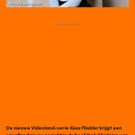
Ghislaine van IJperen
- Advertisement -
De nieuwe Videoland-serie
Kees Flodder
krijgt een