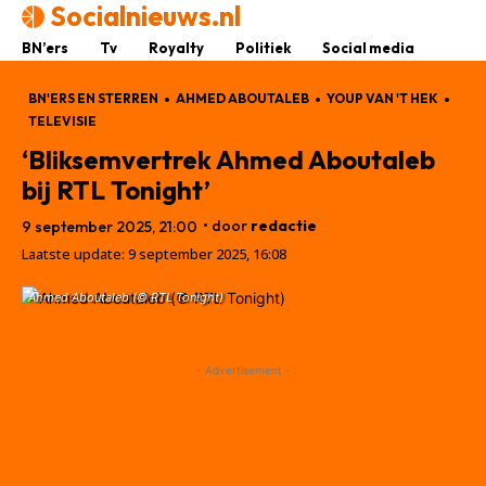
Socialnieuws.nl
BN’ers
Tv
Royalty
Politiek
Social media
BN'ERS EN STERREN
AHMED ABOUTALEB
YOUP VAN 'T HEK
TELEVISIE
‘Bliksemvertrek Ahmed Aboutaleb
bij RTL Tonight’
• door
redactie
9 september 2025, 21:00
Laatste update:
9 september 2025, 16:08
Ahmed Aboutaleb (© RTL Tonight)
- Advertisement -