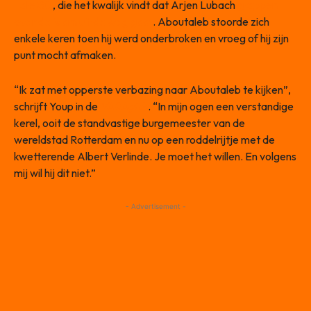
Lale Gül
, die het kwalijk vindt dat Arjen Lubach
grappen
over de islam uit de weg gaat
. Aboutaleb stoorde zich
enkele keren toen hij werd onderbroken en vroeg of hij zijn
punt mocht afmaken.
“Ik zat met opperste verbazing naar Aboutaleb te kijken”,
schrijft Youp in de
VARAgids
. “In mijn ogen een verstandige
kerel, ooit de standvastige burgemeester van de
wereldstad Rotterdam en nu op een roddelrijtje met de
kwetterende Albert Verlinde. Je moet het willen. En volgens
mij wil hij dit niet.”
- Advertisement -