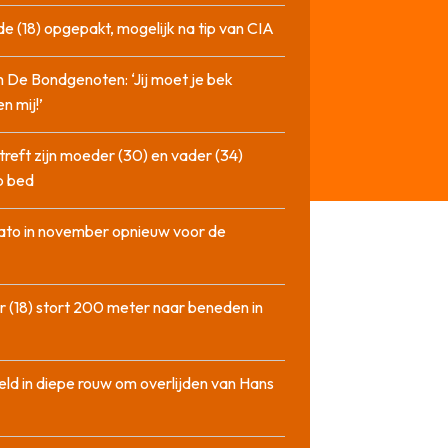
de (18) opgepakt, mogelijk na tip van CIA
n De Bondgenoten: ‘Jij moet je bek
n mij!’
treft zijn moeder (30) en vader (34)
p bed
ato in november opnieuw voor de
 (18) stort 200 meter naar beneden in
ld in diepe rouw om overlijden van Hans