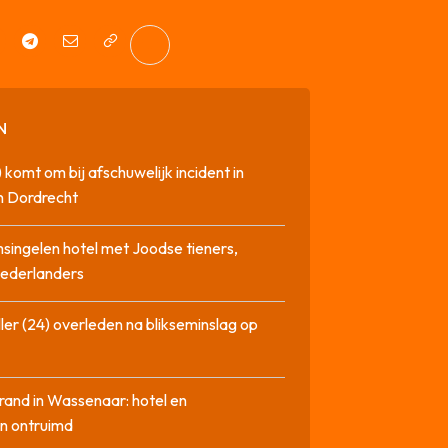
N
 komt om bij afschuwelijk incident in
n Dordrecht
singelen hotel met Joodse tieners,
Nederlanders
ler (24) overleden na blikseminslag op
rand in Wassenaar: hotel en
n ontruimd