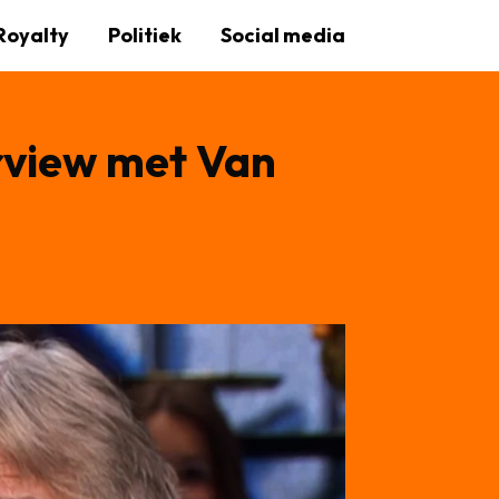
Royalty
Politiek
Social media
erview met Van