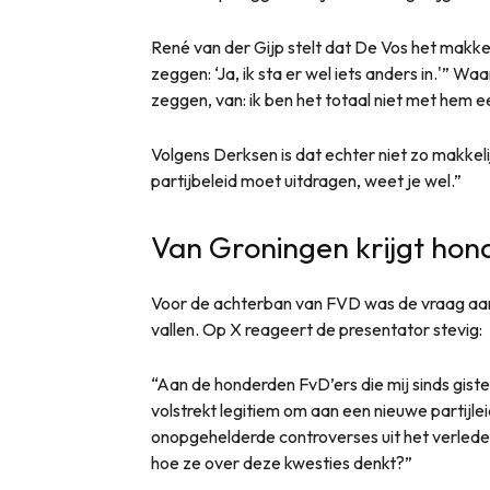
René van der Gijp stelt dat De Vos het makkel
zeggen: ‘Ja, ik sta er wel iets anders in.'” 
zeggen, van: ik ben het totaal niet met hem e
Volgens Derksen is dat echter niet zo makkelij
partijbeleid moet uitdragen, weet je wel.”
Van Groningen krijgt hon
Voor de achterban van FVD was de vraag aan
vallen. Op X reageert de presentator stevig:
“Aan de honderden FvD’ers die mij sinds giste
volstrekt legitiem om aan een nieuwe partijle
onopgehelderde controverses uit het verleden
hoe ze over deze kwesties denkt?”