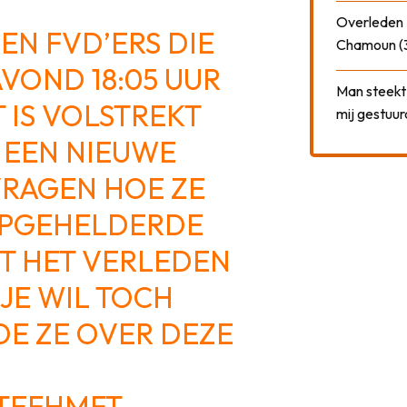
Overleden N
N FVD’ERS DIE
Chamoun (
AVOND 18:05 UUR
Man steekt 
 IS VOLSTREKT
mij gestuu
 EEN NIEUWE
VRAGEN HOE ZE
OPGEHELDERDE
T HET VERLEDEN
 JE WIL TOCH
E ZE OVER DEZE
QTEFHMFT