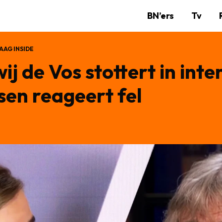
BN’ers
Tv
AAG INSIDE
ij de Vos stottert in int
en reageert fel