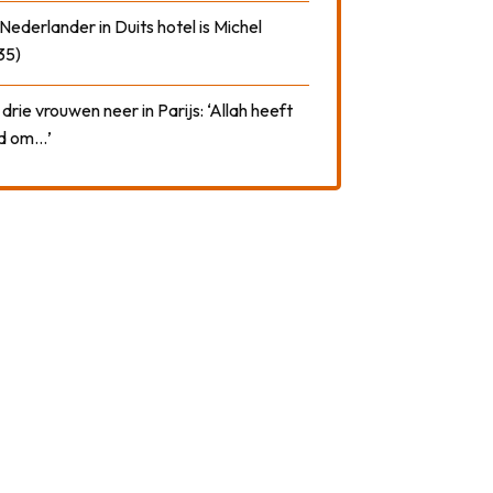
ederlander in Duits hotel is Michel
35)
drie vrouwen neer in Parijs: ‘Allah heeft
rd om…’