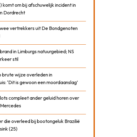
) komt om bij afschuwelijk incident in
n Dordrecht
 twee vertrekkers uit De Bondgenoten
1
 brand in Limburgs natuurgebied; NS
rkeer stil
 brute wijze overleden in
uis: ‘Dit is gewoon een moordaanslag’
plots compleet ander geluid horen over
t Mercedes
 die overleed bij bootongeluk Brazilië
sink (25)