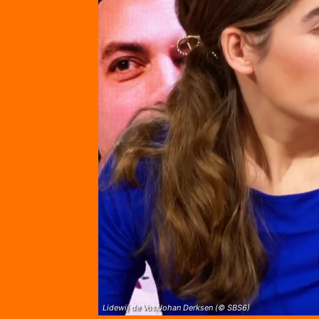
Lidewij de Vos/Johan Derksen (© SBS6)