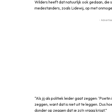
Wilders heeft dat natuurlijk ook gedaan, die
medestanders, zoals Lidewij, op met onmogel
- Advertis
“Als jij als politiek leider gaat zeggen: ‘Poetin 
zeggen, want dat is niet uit te leggen. Dus ho
donder op zeggen dat je zo’n vraag krijgt.”