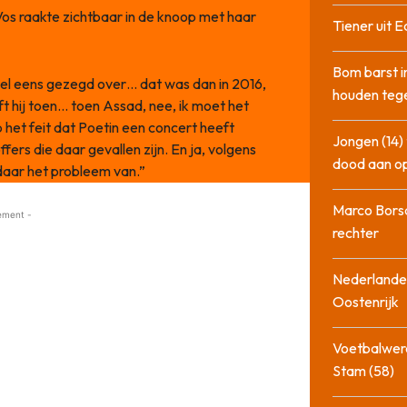
os raakte zichtbaar in de knoop met haar
Tiener uit E
Bom barst i
 wel eens gezegd over… dat was dan in 2016,
houden tege
 hij toen… toen Assad, nee, ik moet het
het feit dat Poetin een concert heeft
Jongen (14) 
ers die daar gevallen zijn. En ja, volgens
dood aan o
 daar het probleem van.”
Marco Bors
ement -
rechter
Nederlander
Oostenrijk
Voetbalwere
Stam (58)