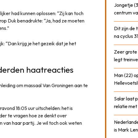
Jongetje (3
centrum va
ijker had kunnen oplossen: “Zij kan toch
Waarop Duk benadrukte: “Ja, had ze moeten
ens.”
Dit zijn de
na cyclus 3
k: “Dan krijg je het gezeik dat je het
Zeer grote
legt treinve
derden haatreacties
Man (22) op
Hellevoetsl
leiding om massaal Van Groningen aan te
Salar laat 
relatie me
ravond 18:05 uur uitschelden: het is
ider te vragen hoe ze denkt over
Nederlander
 van haar partij. Je wil toch ook weten
is Mark Len