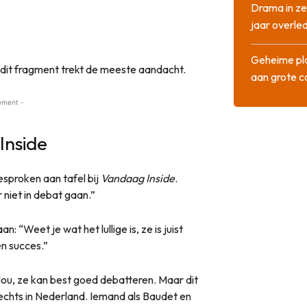
Drama in ze
jaar overle
Geheime pla
 dit fragment trekt de meeste aandacht.
aan grote 
ement -
Inside
sproken aan tafel bij
Vandaag Inside
.
niet in debat gaan.”
: “Weet je wat het lullige is, ze is juist
n succes.”
Nou, ze kan best goed debatteren. Maar dit
rechts in Nederland. Iemand als Baudet en