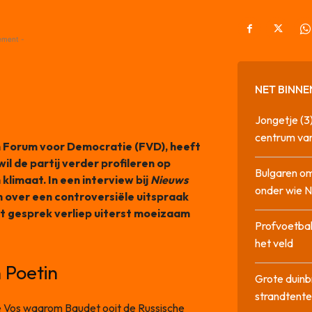
ement -
NET BINNE
Jongetje (3)
centrum va
van Forum voor Democratie (FVD), heeft
l de partij verder profileren op
Bulgaren om
 klimaat. In een interview bij
Nieuws
onder wie 
 over een controversiële uitspraak
t gesprek verliep uiterst moeizaam
Profvoetbal
het veld
 Poetin
Grote duinb
strandtente
 Vos waarom Baudet ooit de Russische