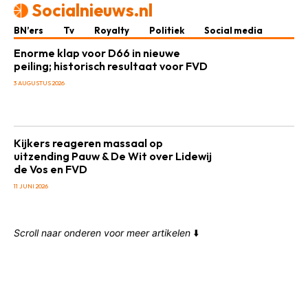
Socialnieuws.nl
BN’ers
Tv
Royalty
Politiek
Social media
Enorme klap voor D66 in nieuwe
peiling; historisch resultaat voor FVD
3 AUGUSTUS 2026
Kijkers reageren massaal op
uitzending Pauw & De Wit over Lidewij
de Vos en FVD
11 JUNI 2026
Scroll naar onderen voor meer artikelen
⬇️