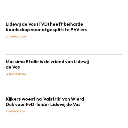
Lidewij de Vos (FVD) heeft keiharde
boodschap voor afgesplitste PVV’ers
20 JANUARI 2026
Massimo Etalle is de vriend van Lidewij
de Vos
14 JANUARI 2026
Kijkers woest na ‘valstrik’ van Wierd
Duk voor FvD-leider Lidewij de Vos
7 JANUARI 2026