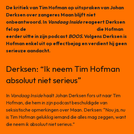
De kritiek van Tim Hofman op uitspraken van Johan
Derksen over zangeres Maan blijft niet
onbeantwoord. In
Vandaag Inside
reageert Derksen
fel op de
beschuldigingen van seksisme
die Hofman
eerder uitte in zijn podcast
BOOS
. Volgens Derksen is
Hofman enkel uit op effectbejag en verdient hij geen
serieuze aandacht.
Derksen: “Ik neem Tim Hofman
absoluut niet serieus”
In
Vandaag Inside
haalt Johan Derksen fors uit naar Tim
Hofman, die hem in zijn podcast beschuldigde van
seksistische opmerkingen over Maan. Derksen: “Nou ja, nu
is Tim Hofman gelukkig iemand die alles mag zeggen, want
die neem ik absoluut niet serieus.”