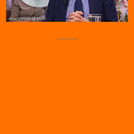
Johan Derksen (© SBS6)
- Advertisement -