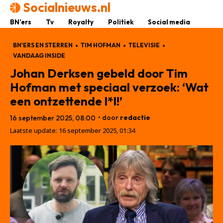
Socialnieuws.nl
BN’ers
Tv
Royalty
Politiek
Social media
BN'ERS EN STERREN
TIM HOFMAN
TELEVISIE
VANDAAG INSIDE
Johan Derksen gebeld door Tim
Hofman met speciaal verzoek: ‘Wat
een ontzettende l*l!’
• door
redactie
16 september 2025, 08:00
Laatste update:
16 september 2025, 01:34