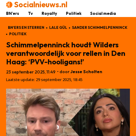
Socialnieuws.nl
BN’ers
Tv
Royalty
Politiek
Social media
BN'ERS EN STERREN
LALE GÜL
SANDER SCHIMMELPENNINCK
POLITIEK
Schimmelpenninck houdt Wilders
verantwoordelijk voor rellen in Den
Haag: ‘PVV-hooligans!’
• door
Jesse Scholten
23 september 2025, 11:49
Laatste update:
29 september 2025, 18:45