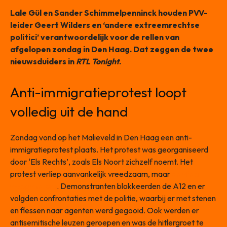
Lale Gül en Sander Schimmelpenninck houden PVV-
leider Geert Wilders en ‘andere extreemrechtse
politici’ verantwoordelijk voor de rellen van
afgelopen zondag in Den Haag. Dat zeggen de twee
nieuwsduiders in
RTL Tonight
.
Anti-immigratieprotest loopt
volledig uit de hand
Zondag vond op het Malieveld in Den Haag een anti-
immigratieprotest plaats. Het protest was georganiseerd
door ‘Els Rechts’, zoals Els Noort zichzelf noemt. Het
protest verliep aanvankelijk vreedzaam, maar
de sfeer
sloeg snel om
. Demonstranten blokkeerden de A12 en er
volgden confrontaties met de politie, waarbij er met stenen
en flessen naar agenten werd gegooid. Ook werden er
antisemitische leuzen geroepen en was de hitlergroet te