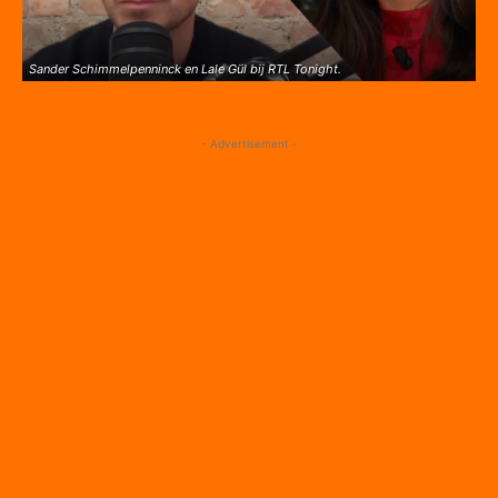
Sander Schimmelpenninck en Lale Gül bij RTL Tonight.
- Advertisement -