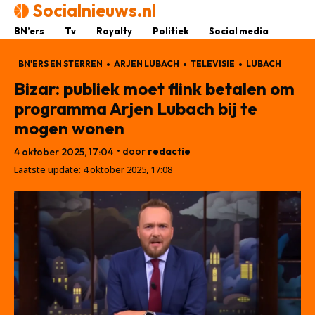
Socialnieuws.nl
BN’ers
Tv
Royalty
Politiek
Social media
BN'ERS EN STERREN
ARJEN LUBACH
TELEVISIE
LUBACH
Bizar: publiek moet flink betalen om
programma Arjen Lubach bij te
mogen wonen
• door
redactie
4 oktober 2025, 17:04
Laatste update:
4 oktober 2025, 17:08