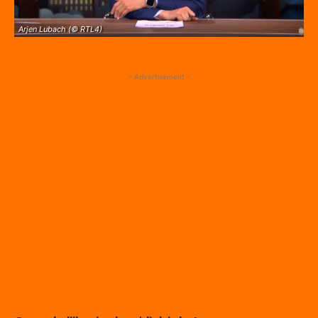
Arjen Lubach (© RTL4)
- Advertisement -