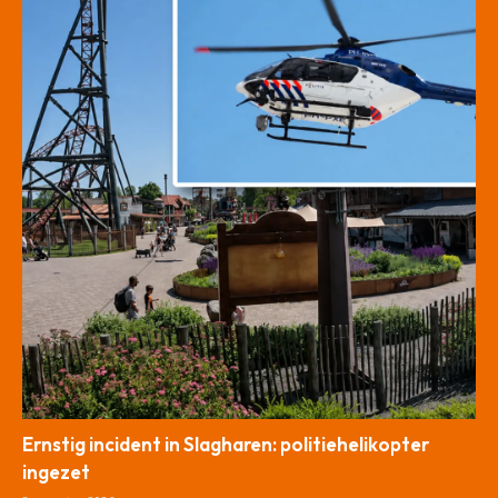
Ernstig incident in Slagharen: politiehelikopter
ingezet