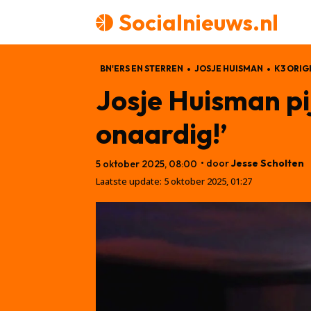
Socialnieuws.nl
BN'ERS EN STERREN
JOSJE HUISMAN
K3 ORIG
Josje Huisman pij
onaardig!’
• door
Jesse Scholten
5 oktober 2025, 08:00
Laatste update:
5 oktober 2025, 01:27