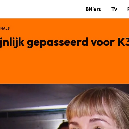
BN’ers
Tv
INALS
nlijk gepasseerd voor K3