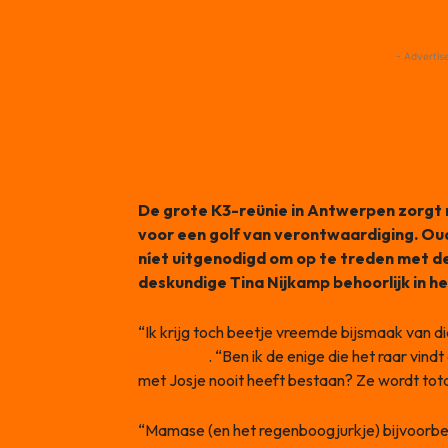
- Advertis
De grote K3-reünie in Antwerpen zorgt 
voor een golf van verontwaardiging. Ou
níet uitgenodigd om op te treden met de ‘
deskundige Tina Nijkamp behoorlijk in h
“Ik krijg toch beetje vreemde bijsmaak van di
Instagram
. “Ben ik de enige die het raar vind
met Josje nooit heeft bestaan? Ze wordt tota
“Mamase (en het regenboogjurkje) bijvoorbeel