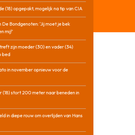
de (18) opgepakt, mogelijk na tip van CIA
n De Bondgenoten: ‘Jij moet je bek
n mij!’
treft zijn moeder (30) en vader (34)
p bed
ato in november opnieuw voor de
 (18) stort 200 meter naar beneden in
ld in diepe rouw om overlijden van Hans