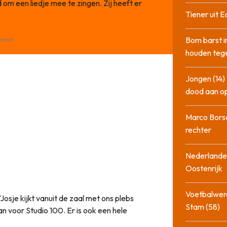
gd om een liedje mee te zingen. Zij heeft er
Tiener uit E
Bom barst i
ement -
houden tege
Jongen (14) 
dood aan o
Marco Bors
rechter
Nederlander
Oostenrijk
Voetbalwere
Josje kijkt vanuit de zaal met ons plebs
Stam (58)
n voor Studio 100. Er is ook een hele