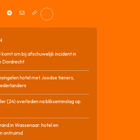
N
 komt om bij afschuwelijk incident in
n Dordrecht
singelen hotel met Joodse tieners,
Nederlanders
ler (24) overleden na blikseminslag op
rand in Wassenaar: hotel en
n ontruimd