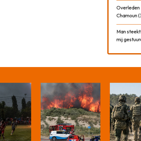
Overleden N
Chamoun (
Man steekt 
mij gestuu