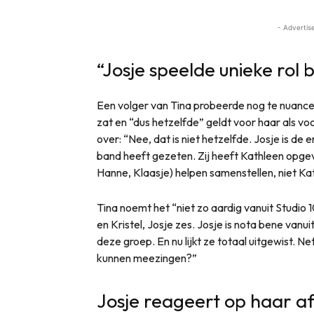
- Advertis
“Josje speelde unieke rol 
Een volger van Tina probeerde nog te nuancer
zat en “dus hetzelfde” geldt voor haar als v
over: “Nee, dat is niet hetzelfde. Josje is de 
band heeft gezeten. Zij heeft Kathleen opge
Hanne, Klaasje) helpen samenstellen, niet Ka
Tina noemt het “niet zo aardig vanuit Studio 
en Kristel, Josje zes. Josje is nota bene va
deze groep. En nu lijkt ze totaal uitgewist.
kunnen meezingen?”
Josje reageert op haar a