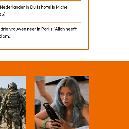
ederlander in Duits hotel is Michel
35)
drie vrouwen neer in Parijs: ‘Allah heeft
rd om…’