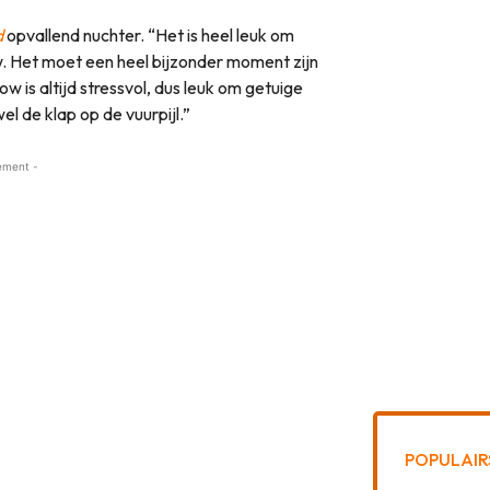
d
opvallend nuchter. “Het is heel leuk om
ow. Het moet een heel bijzonder moment zijn
w is altijd stressvol, dus leuk om getuige
l de klap op de vuurpijl.”
ement -
POPULAIR