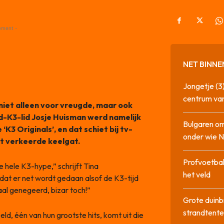
ement -
NET BINNE
Jongetje (3)
centrum va
niet alleen voor vreugde, maar ook
d-K3-lid Josje Huisman werd namelijk
Bulgaren om
K3 Originals’, en dat schiet bij tv-
onder wie 
et verkeerde keelgat.
Profvoetbal
e hele K3-hype,” schrijft Tina
op
het veld
t dat er net wordt gedaan alsof de K3-tijd
al genegeerd, bizar toch!”
Grote duinb
strandtente
d, één van hun grootste hits, komt uit die