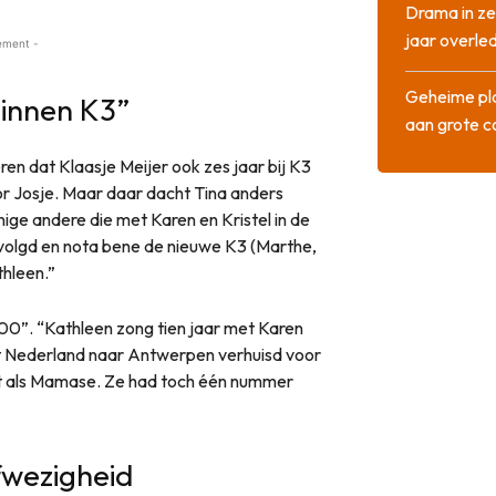
Drama in ze
jaar overle
ement -
Geheime pla
binnen K3”
aan grote 
en dat Klaasje Meijer ook zes jaar bij K3
oor Josje. Maar daar dacht Tina anders
enige andere die met Karen en Kristel in de
volgd en nota bene de nieuwe K3 (Marthe,
thleen.”
100”. “Kathleen zong tien jaar met Karen
nuit Nederland naar Antwerpen verhuisd voor
 Net als Mamase. Ze had toch één nummer
fwezigheid