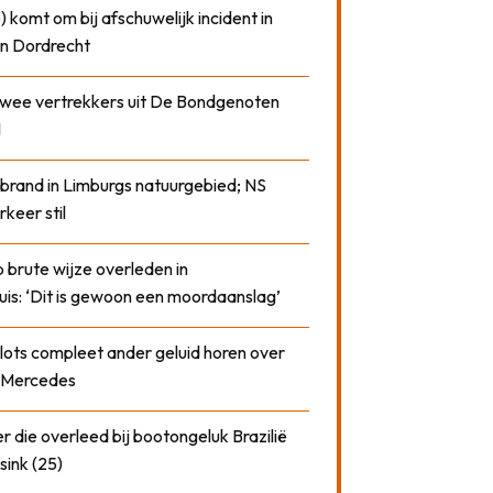
) komt om bij afschuwelijk incident in
n Dordrecht
 twee vertrekkers uit De Bondgenoten
1
 brand in Limburgs natuurgebied; NS
rkeer stil
 brute wijze overleden in
uis: ‘Dit is gewoon een moordaanslag’
plots compleet ander geluid horen over
t Mercedes
 die overleed bij bootongeluk Brazilië
sink (25)