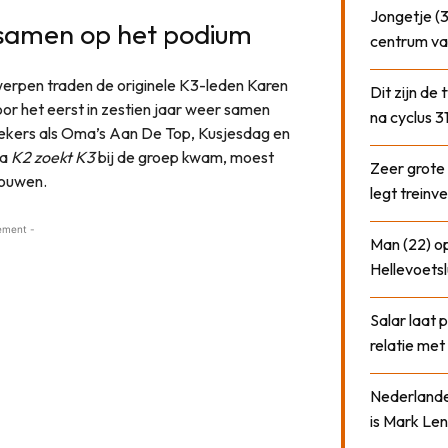
Jongetje (3
 samen op het podium
centrum va
erpen traden de originele K3-leden Karen
Dit zijn de
or het eerst in zestien jaar weer samen
na cyclus 3
siekers als Oma’s Aan De Top, Kusjesdag en
ma
K2 zoekt K3
bij de groep kwam, moest
Zeer grote
houwen.
legt treinve
ement -
Man (22) op
Hellevoetsl
Salar laat 
relatie me
Nederlander
is Mark Len