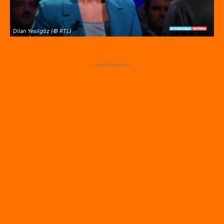
Dilan Yesilgöz (© RTL)
- Advertisement -