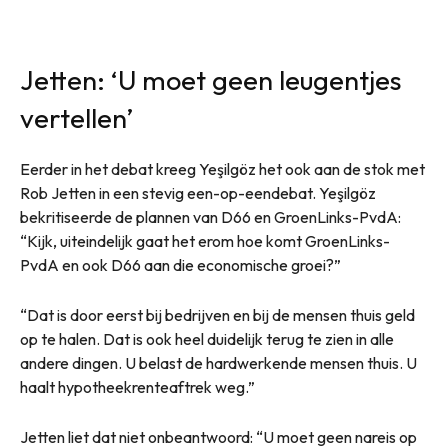
Jetten: ‘U moet geen leugentjes
vertellen’
Eerder in het debat kreeg Yeşilgöz het ook aan de stok met
Rob Jetten in een stevig een-op-eendebat. Yeşilgöz
bekritiseerde de plannen van D66 en GroenLinks-PvdA:
“Kijk, uiteindelijk gaat het erom hoe komt GroenLinks-
PvdA en ook D66 aan die economische groei?”
“Dat is door eerst bij bedrijven en bij de mensen thuis geld
op te halen. Dat is ook heel duidelijk terug te zien in alle
andere dingen. U belast de hardwerkende mensen thuis. U
haalt hypotheekrenteaftrek weg.”
Jetten liet dat niet onbeantwoord: “U moet geen nareis op