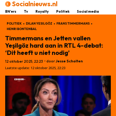
Socialnieuws.nl
BN’ers
Tv
Royalty
Politiek
Social media
POLITIEK
DILAN YESILGÖZ
FRANS TIMMERMANS
HENRI BONTENBAL
Timmermans en Jetten vallen
Yeşilgöz hard aan in RTL 4-debat:
‘Dit heeft u niet nodig’
• door
Jesse Scholten
12 oktober 2025, 22:23
Laatste update:
12 oktober 2025, 22:23