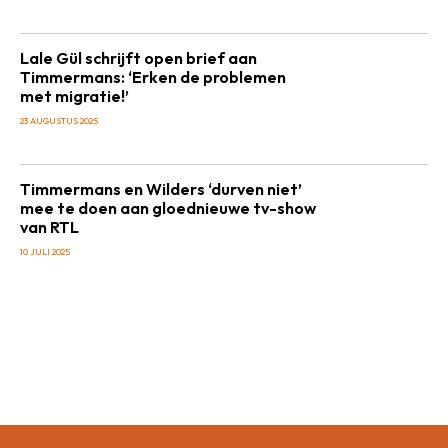
Lale Gül schrijft open brief aan
Timmermans: ‘Erken de problemen
met migratie!’
23 AUGUSTUS 2025
Timmermans en Wilders ‘durven niet’
mee te doen aan gloednieuwe tv-show
van RTL
10 JULI 2025