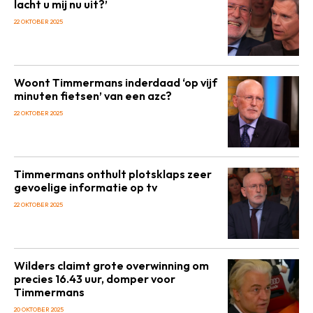
lacht u mij nu uit?’
22 OKTOBER 2025
Woont Timmermans inderdaad ‘op vijf
minuten fietsen’ van een azc?
22 OKTOBER 2025
Timmermans onthult plotsklaps zeer
gevoelige informatie op tv
22 OKTOBER 2025
Wilders claimt grote overwinning om
precies 16.43 uur, domper voor
Timmermans
20 OKTOBER 2025