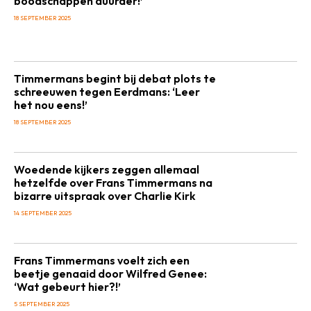
boodschappen duurder!’
18 SEPTEMBER 2025
Timmermans begint bij debat plots te
schreeuwen tegen Eerdmans: ‘Leer
het nou eens!’
18 SEPTEMBER 2025
Woedende kijkers zeggen allemaal
hetzelfde over Frans Timmermans na
bizarre uitspraak over Charlie Kirk
14 SEPTEMBER 2025
Frans Timmermans voelt zich een
beetje genaaid door Wilfred Genee:
‘Wat gebeurt hier?!’
5 SEPTEMBER 2025