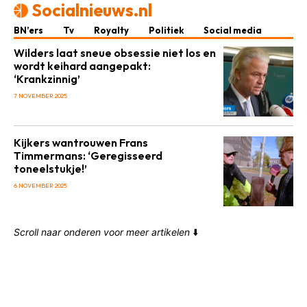
Socialnieuws.nl
BN’ers
Tv
Royalty
Politiek
Social media
Wilders laat sneue obsessie niet los en
wordt keihard aangepakt:
‘Krankzinnig’
7 NOVEMBER 2025
Kijkers wantrouwen Frans
Timmermans: ‘Geregisseerd
toneelstukje!’
6 NOVEMBER 2025
Scroll naar onderen voor meer artikelen
⬇️