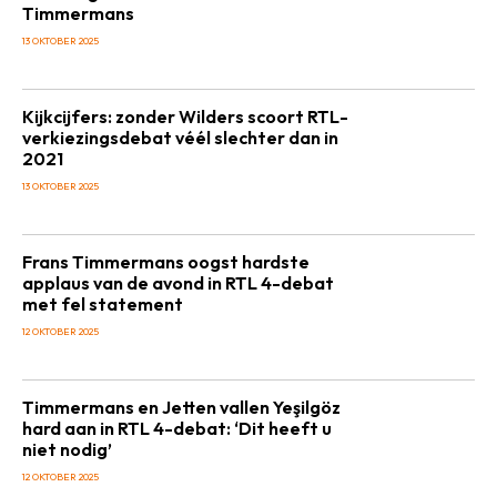
Timmermans
13 OKTOBER 2025
Kijkcijfers: zonder Wilders scoort RTL-
verkiezingsdebat véél slechter dan in
2021
13 OKTOBER 2025
Frans Timmermans oogst hardste
applaus van de avond in RTL 4-debat
met fel statement
12 OKTOBER 2025
Timmermans en Jetten vallen Yeşilgöz
hard aan in RTL 4-debat: ‘Dit heeft u
niet nodig’
12 OKTOBER 2025