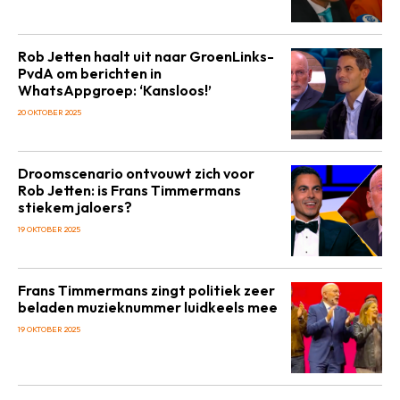
Rob Jetten haalt uit naar GroenLinks-
PvdA om berichten in
WhatsAppgroep: ‘Kansloos!’
20 OKTOBER 2025
Droomscenario ontvouwt zich voor
Rob Jetten: is Frans Timmermans
stiekem jaloers?
19 OKTOBER 2025
Frans Timmermans zingt politiek zeer
beladen muzieknummer luidkeels mee
19 OKTOBER 2025