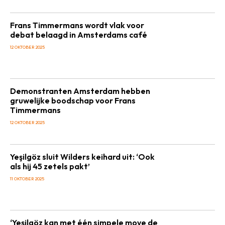
Frans Timmermans wordt vlak voor
debat belaagd in Amsterdams café
12 OKTOBER 2025
Demonstranten Amsterdam hebben
gruwelijke boodschap voor Frans
Timmermans
12 OKTOBER 2025
Yeşilgöz sluit Wilders keihard uit: ‘Ook
als hij 45 zetels pakt’
11 OKTOBER 2025
‘Yeşilgöz kan met één simpele move de