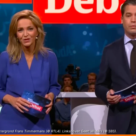
htergrond Frans Timmermans (© RTL4). Linksboven Geert Wilders (© SBS).