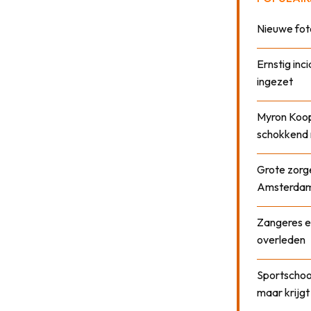
Nieuwe fot
Ernstig inci
ingezet
Myron Koops
schokkend 
Grote zorge
Amsterda
Zangeres e
overleden
Sportschool
maar krijgt