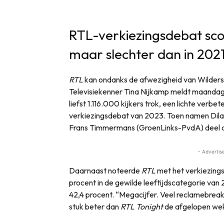
RTL-verkiezingsdebat sco
maar slechter dan in 202
RTL
kan ondanks de afwezigheid van Wilders
Televisiekenner Tina Nijkamp meldt maandag
liefst 1.116.000 kijkers trok, een lichte verbe
verkiezingsdebat van 2023. Toen namen Dila
Frans Timmermans (GroenLinks-PvdA) deel aa
- Advertis
Daarnaast noteerde
RTL
met het verkiezings
procent in de gewilde leeftijdscategorie van 2
42,4 procent. “Megacijfer. Veel reclamebreaks
stuk beter dan
RTL Tonight
de afgelopen weke