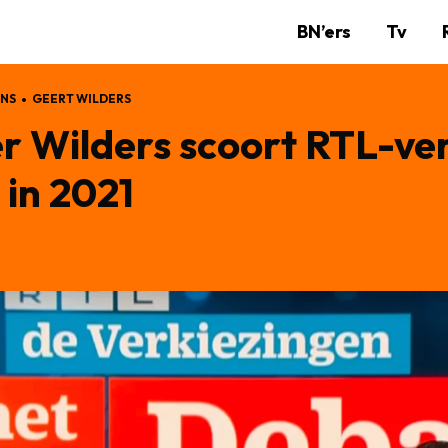
BN’ers
Tv
NS
GEERT WILDERS
der Wilders scoort RTL-v
 in 2021