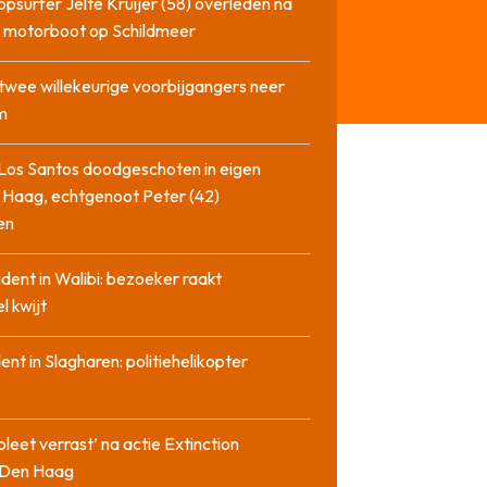
opsurfer Jelte Kruijer (58) overleden na
t motorboot op Schildmeer
twee willekeurige voorbijgangers neer
m
Los Santos doodgeschoten in eigen
 Haag, echtgenoot Peter (42)
en
cident in Walibi: bezoeker raakt
l kwijt
dent in Slagharen: politiehelikopter
pleet verrast’ na actie Extinction
n Den Haag