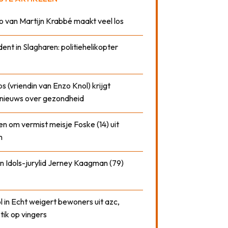
o van Martijn Krabbé maakt veel los
dent in Slagharen: politiehelikopter
 (vriendin van Enzo Knol) krijgt
nieuws over gezondheid
n om vermist meisje Foske (14) uit
m
n Idols-jurylid Jerney Kaagman (79)
 in Echt weigert bewoners uit azc,
 tik op vingers