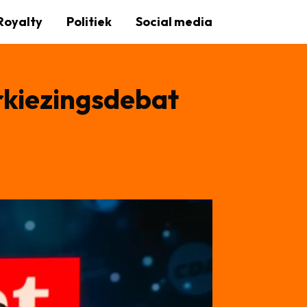
Royalty
Politiek
Social media
erkiezingsdebat