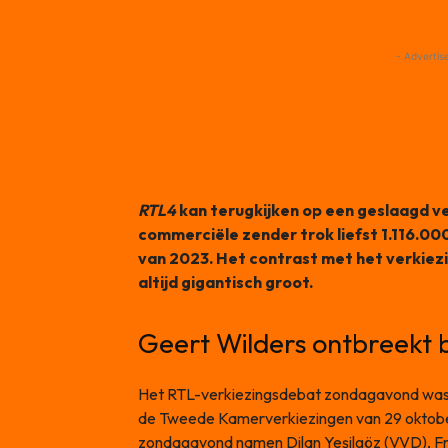
- Advertis
RTL4
kan terugkijken op een geslaagd v
commerciële zender trok liefst 1.116.000
van 2023. Het contrast met het verkiez
altijd gigantisch groot.
Geert Wilders ontbreekt 
Het RTL-verkiezingsdebat zondagavond was h
de Tweede Kamerverkiezingen van 29 oktobe
zondagavond namen Dilan Yeşilgöz (VVD), 