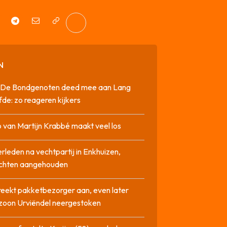
N
it De Bondgenoten deed mee aan Lang
fde: zo reageren kijkers
 van Martijn Krabbé maakt veel los
rleden na vechtpartij in Enkhuizen,
chten aangehouden
reekt pakketbezorger aan, even later
zoon Urviëndel neergestoken