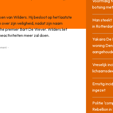
Voormalig t
botsing me
n van Wilders. Hij besloot op het laatste
Man steekt 
ver zijn veiligheid, nadat zijn naam
in Rotterda
che premier Bart De Wever. Wilders liet
eactiviteiten meer zal doen.
Yakaira De 
woning Den
ement -
aangehoud
Vreselijk in
lichaamsdee
Ernstig inci
ingezet
Politie ‘com
Rebellion i