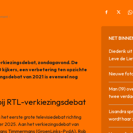
ement -
NET BINNE
Diederik u
Leve de Lie
erkiezingsdebat, zondagavond. De
 kijkers, een verbetering ten opzichte
Nieuwe foto
ingsdebat van 2021 is evenwel nog
Man (19) ove
twee verda
bij RTL-verkiezingsdebat
Lisandra sp
et eerste grote televisiedebat richting
wordt haar 
r 2025. Aan het verkiezingsdebat van
Frans Timmermans (GroenLinks-PvdA), Rob