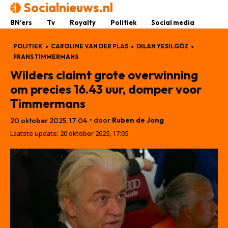
Socialnieuws.nl
BN’ers
Tv
Royalty
Politiek
Social media
POLITIEK
CAROLINE VAN DER PLAS
DILAN YESILGÖZ
FRANS TIMMERMANS
Wilders claimt grote overwinning
om precies 16.43 uur, domper voor
Timmermans
• door
Ruben de Jong
20 oktober 2025, 17:04
Laatste update:
20 oktober 2025, 17:05