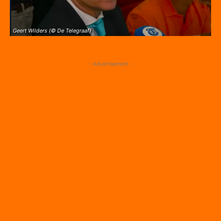
Geert Wilders (© De Telegraaf)
- Advertisement -