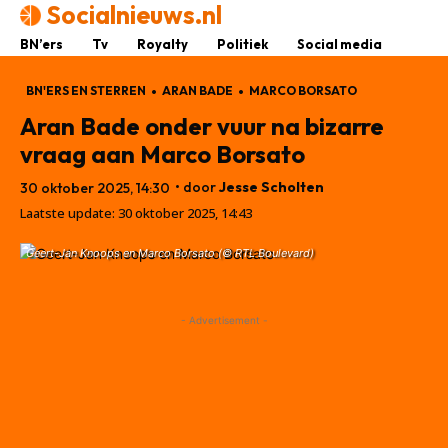
Socialnieuws.nl
BN’ers
Tv
Royalty
Politiek
Social media
BN'ERS EN STERREN
ARAN BADE
MARCO BORSATO
Aran Bade onder vuur na bizarre
vraag aan Marco Borsato
• door
Jesse Scholten
30 oktober 2025, 14:30
Laatste update:
30 oktober 2025, 14:43
Geert-Jan Knoops en Marco Borsato (© RTL Boulevard)
- Advertisement -