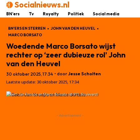
Socialnieuws.nl
BN’ers
Tv
Royalty
Politiek
Social media
BN'ERS EN STERREN
JOHN VAN DEN HEUVEL
MARCO BORSATO
Woedende Marco Borsato wijst
rechter op ‘zeer dubieuze rol’ John
van den Heuvel
• door
Jesse Scholten
30 oktober 2025, 17:34
Laatste update:
30 oktober 2025, 17:34
Geert-Jan Knoops en Marco Borsato (© RTL Boulevard)
- Advertisement -