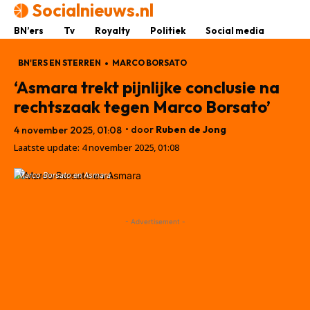
Socialnieuws.nl
BN’ers
Tv
Royalty
Politiek
Social media
BN'ERS EN STERREN
MARCO BORSATO
‘Asmara trekt pijnlijke conclusie na
rechtszaak tegen Marco Borsato’
• door
Ruben de Jong
4 november 2025, 01:08
Laatste update:
4 november 2025, 01:08
Marco Borsato en Asmara
- Advertisement -