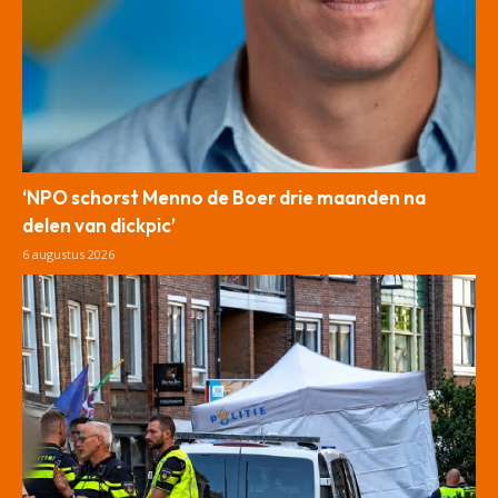
‘NPO schorst Menno de Boer drie maanden na
delen van dickpic’
6 augustus 2026