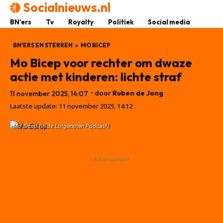
Socialnieuws.nl
BN’ers
Tv
Royalty
Politiek
Social media
BN'ERS EN STERREN
MO BICEP
Mo Bicep voor rechter om dwaze
actie met kinderen: lichte straf
• door
Ruben de Jong
11 november 2025, 14:07
Laatste update:
11 november 2025, 14:12
Mo Bicep (in de Lotgenoten Podcast)
- Advertisement -