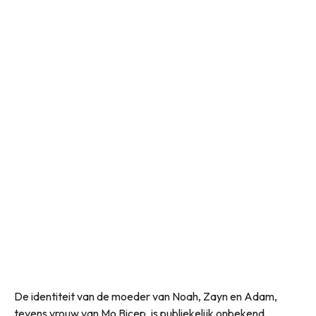
De identiteit van de moeder van Noah, Zayn en Adam,
tevens vrouw van Mo Bicep, is publiekelijk onbekend.