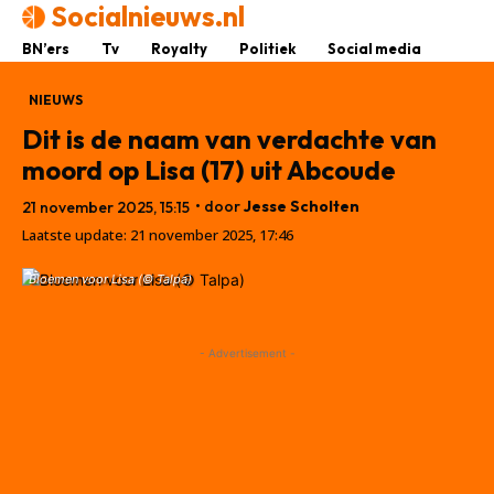
Socialnieuws.nl
BN’ers
Tv
Royalty
Politiek
Social media
NIEUWS
Dit is de naam van verdachte van
moord op Lisa (17) uit Abcoude
• door
Jesse Scholten
21 november 2025, 15:15
Laatste update:
21 november 2025, 17:46
Bloemen voor Lisa (© Talpa)
- Advertisement -