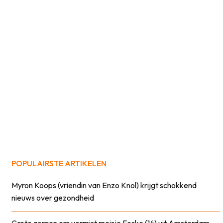
POPULAIRSTE ARTIKELEN
Myron Koops (vriendin van Enzo Knol) krijgt schokkend
nieuws over gezondheid
Grote zorgen om vermist meisje Foske (14) uit Amsterdam