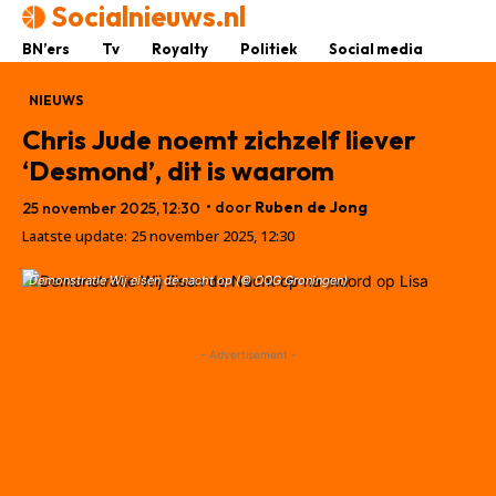
Socialnieuws.nl
BN’ers
Tv
Royalty
Politiek
Social media
NIEUWS
Chris Jude noemt zichzelf liever
‘Desmond’, dit is waarom
• door
Ruben de Jong
25 november 2025, 12:30
Laatste update:
25 november 2025, 12:30
Demonstratie Wij eisen de nacht op (© OOG Groningen)
- Advertisement -