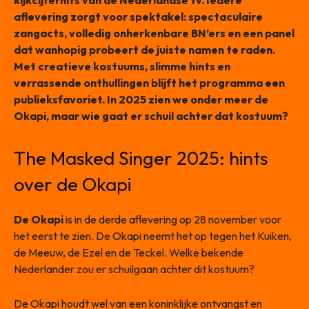
kijkcijferhits van de Nederlandse tv. Iedere
aflevering zorgt voor spektakel: spectaculaire
zangacts, volledig onherkenbare BN’ers en een panel
dat wanhopig probeert de juiste namen te raden.
Met creatieve kostuums, slimme hints en
verrassende onthullingen blijft het programma een
publieksfavoriet. In 2025 zien we onder meer de
Okapi, maar wie gaat er schuil achter dat kostuum?
The Masked Singer 2025: hints
over de Okapi
De Okapi
is in de derde aflevering op 28 november voor
het eerst te zien. De Okapi neemt het op tegen het Kuiken,
de Meeuw, de Ezel en de Teckel. Welke bekende
Nederlander zou er schuilgaan achter dit kostuum?
De Okapi houdt wel van een koninklijke ontvangst en