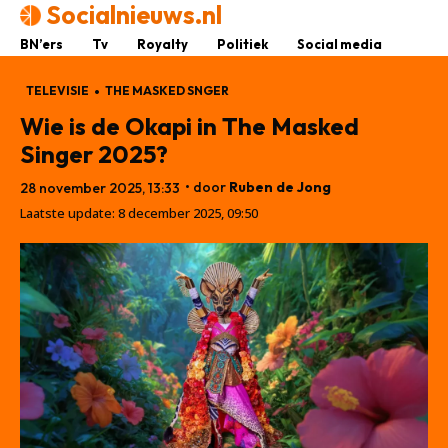
Socialnieuws.nl
BN’ers
Tv
Royalty
Politiek
Social media
TELEVISIE
THE MASKED SNGER
Wie is de Okapi in The Masked
Singer 2025?
• door
Ruben de Jong
28 november 2025, 13:33
Laatste update:
8 december 2025, 09:50