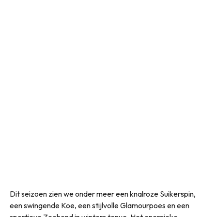
Dit seizoen zien we onder meer een knalroze Suikerspin,
een swingende Koe, een stijlvolle Glamourpoes en een
sportieve Zeehond in winters tenue. Het energieke