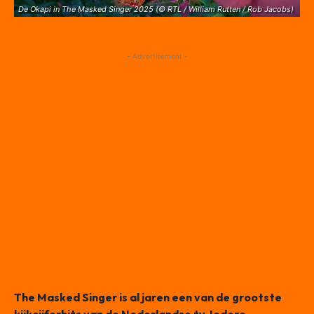
De Okapi in The Masked Singer 2025 (© RTL / William Rutten / Rob Jacobs)
- Advertisement -
The Masked Singer is al jaren een van de grootste