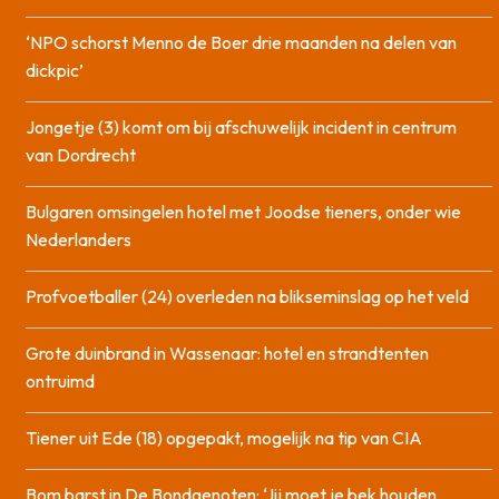
‘NPO schorst Menno de Boer drie maanden na delen van
dickpic’
Jongetje (3) komt om bij afschuwelijk incident in centrum
van Dordrecht
Bulgaren omsingelen hotel met Joodse tieners, onder wie
Nederlanders
Profvoetballer (24) overleden na blikseminslag op het veld
Grote duinbrand in Wassenaar: hotel en strandtenten
ontruimd
Tiener uit Ede (18) opgepakt, mogelijk na tip van CIA
Bom barst in De Bondgenoten: ‘Jij moet je bek houden