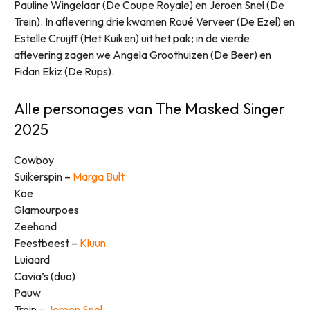
Pauline Wingelaar (De Coupe Royale) en Jeroen Snel (De
Trein). In aflevering drie kwamen Roué Verveer (De Ezel) en
Estelle Cruijff (Het Kuiken) uit het pak; in de vierde
aflevering zagen we Angela Groothuizen (De Beer) en
Fidan Ekiz (De Rups).
Alle personages van The Masked Singer
2025
Cowboy
Suikerspin –
Marga Bult
Koe
Glamourpoes
Zeehond
Feestbeest –
Kluun
Luiaard
Cavia’s (duo)
Pauw
Trein –
Jeroen Snel