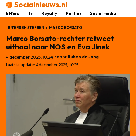
Socialnieuws.nl
BN’ers
Tv
Royalty
Politiek
Social media
BN'ERS EN STERREN
MARCO BORSATO
Marco Borsato-rechter retweet
uithaal naar NOS en Eva Jinek
• door
Ruben de Jong
4 december 2025, 10:24
Laatste update:
4 december 2025, 10:35