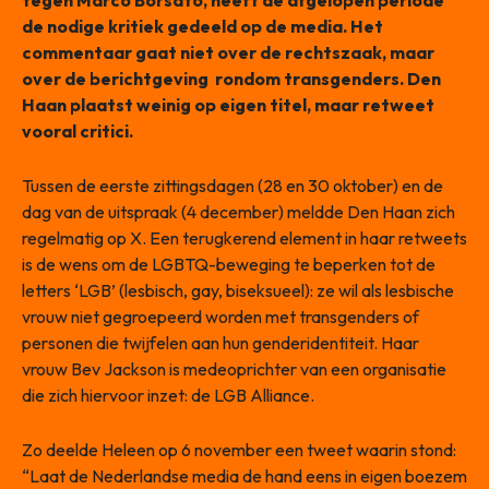
tegen Marco Borsato, heeft de afgelopen periode
de nodige kritiek gedeeld op de media. Het
commentaar gaat niet over de rechtszaak, maar
over de berichtgeving rondom transgenders. Den
Haan plaatst weinig op eigen titel, maar retweet
vooral critici.
Tussen de eerste zittingsdagen (28 en 30 oktober) en de
dag van de uitspraak (4 december) meldde Den Haan zich
regelmatig op X. Een terugkerend element in haar retweets
is de wens om de LGBTQ-beweging te beperken tot de
letters ‘LGB’ (lesbisch, gay, biseksueel): ze wil als lesbische
vrouw niet gegroepeerd worden met transgenders of
personen die twijfelen aan hun genderidentiteit. Haar
vrouw Bev Jackson is medeoprichter van een organisatie
die zich hiervoor inzet: de LGB Alliance.
Zo deelde Heleen op 6 november een tweet waarin stond:
“Laat de Nederlandse media de hand eens in eigen boezem