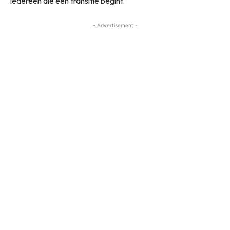
iedereen die een transitie begint.
- Advertisement -