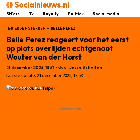
Socialnieuws.nl
BN’ers
Tv
Royalty
Politiek
Social media
BN'ERS EN STERREN
BELLE PEREZ
Belle Perez reageert voor het eerst
op plots overlijden echtgenoot
Wouter van der Horst
• door
Jesse Scholten
21 december 2025, 13:51
Laatste update:
21 december 2025, 13:53
Belle Perez (© Talpa)
- Advertisement -