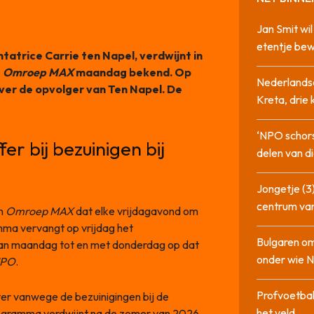
Jan Smit wi
etentje bew
tatrice Carrie ten Napel, verdwijnt in
t
Omroep MAX
maandag bekend. Op
Nederlandse
ver de opvolger van Ten Napel. De
Kreta, drie
‘NPO schor
er bij bezuinigen bij
delen van di
Jongetje (3)
centrum va
an
Omroep MAX
dat elke vrijdagavond om
mma vervangt op vrijdag het
Bulgaren om
van maandag tot en met donderdag op dat
onder wie 
PO
.
Profvoetbal
er vanwege de bezuinigingen bij de
het veld
rogramma verdwijnt na de zomer van 2026.