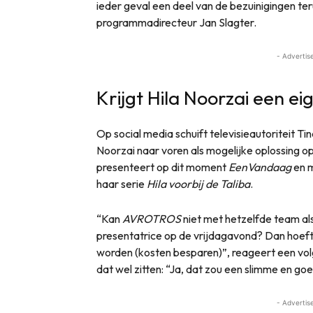
ieder geval een deel van de bezuinigingen teru
programmadirecteur Jan Slagter.
- Advertis
Krijgt Hila Noorzai een e
Op social media schuift televisieautoriteit Tin
Noorzai naar voren als mogelijke oplossing o
presenteert op dit moment
EenVandaag
en m
haar serie
Hila voorbij de Taliba
.
“Kan
AVROTROS
niet met hetzelfde team al
presentatrice op de vrijdagavond? Dan hoeft
worden (kosten besparen)”, reageert een vo
dat wel zitten: “Ja, dat zou een slimme en go
- Advertis