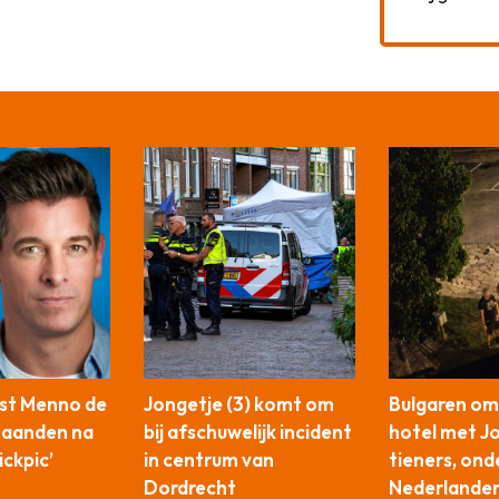
st Menno de
Jongetje (3) komt om
Bulgaren om
maanden na
bij afschuwelijk incident
hotel met J
ickpic’
in centrum van
tieners, ond
Dordrecht
Nederlander