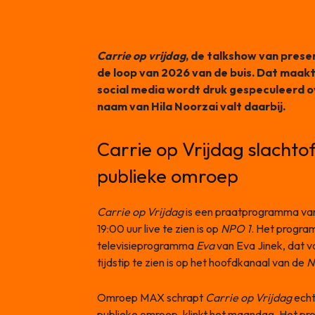
Carrie op vrijdag
, de talkshow van presen
de loop van 2026 van de buis. Dat maak
social media wordt druk gespeculeerd o
naam van Hila Noorzai valt daarbij.
Carrie op Vrijdag slachtoff
publieke omroep
Carrie op Vrijdag
is een praatprogramma v
19:00 uur live te zien is op
NPO 1
. Het progra
televisieprogramma
Eva
van Eva Jinek, dat 
tijdstip te zien is op het hoofdkanaal van de
N
Omroep MAX schrapt
Carrie op Vrijdag
echt
publieke omroep, klinkt het maandag. Het p