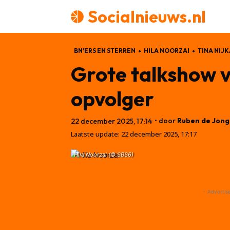
Socialnieuws.nl
BN'ERS EN STERREN
HILA NOORZAI
TINA NIJ
Grote talkshow ve
opvolger
• door
Ruben de Jong
22 december 2025, 17:14
Laatste update:
22 december 2025, 17:17
Hila Noorzai (© SBS6)
- Advertis