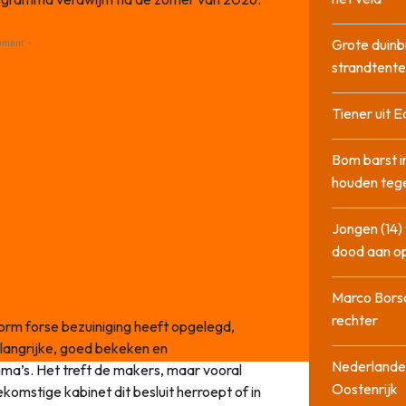
Grote duinb
ement -
strandtente
Tiener uit E
Bom barst i
houden tege
Jongen (14) 
dood aan o
Marco Bors
rechter
orm forse bezuiniging heeft opgelegd,
angrijke, goed bekeken en
Nederlander
a’s. Het treft de makers, maar vooral
Oostenrijk
omstige kabinet dit besluit herroept of in