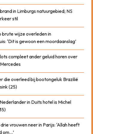
 brand in Limburgs natuurgebied; NS
rkeer stil
 brute wijze overleden in
uis: ‘Dit is gewoon een moordaanslag’
plots compleet ander geluid horen over
t Mercedes
 die overleed bij bootongeluk Brazilië
sink (25)
ederlander in Duits hotel is Michel
35)
drie vrouwen neer in Parijs: ‘Allah heeft
rd om…’