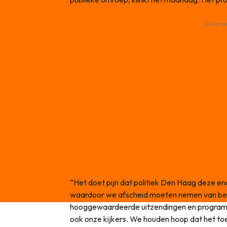
- Advertis
“Het doet pijn dat politiek Den Haag deze en
waardoor we afscheid moeten nemen van bel
hooggewaardeerde uitzendingen en programm
ook onze kijkers. We houden hoop dat het toek