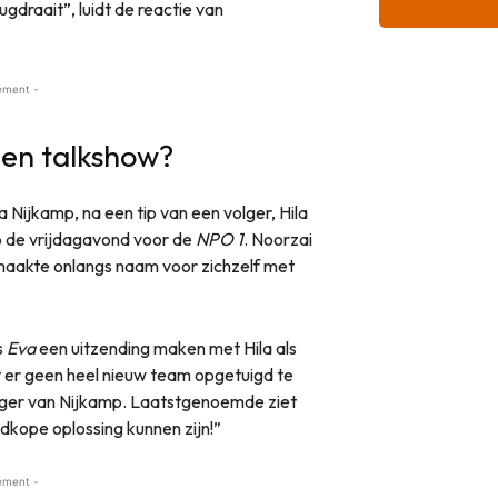
gdraait”, luidt de reactie van
ement -
igen talkshow?
a Nijkamp, na een tip van een volger, Hila
p de vrijdagavond voor de
NPO 1
. Noorzai
aakte onlangs naam voor zichzelf met
s
Eva
een uitzending maken met Hila als
 er geen heel nieuw team opgetuigd te
lger van Nijkamp. Laatstgenoemde ziet
edkope oplossing kunnen zijn!”
ement -