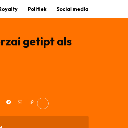
Royalty
Politiek
Social media
zai getipt als
N