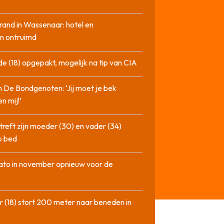
rand in Wassenaar: hotel en
n ontruimd
de (18) opgepakt, mogelijk na tip van CIA
n De Bondgenoten: ‘Jij moet je bek
n mij!’
treft zijn moeder (30) en vader (34)
p bed
ato in november opnieuw voor de
 (18) stort 200 meter naar beneden in