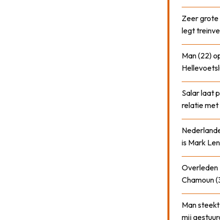
Zeer grote
legt treinve
Man (22) op
Hellevoetsl
Salar laat 
relatie me
Nederlander
is Mark Len
Overleden N
Chamoun (
Man steekt 
mij gestuu