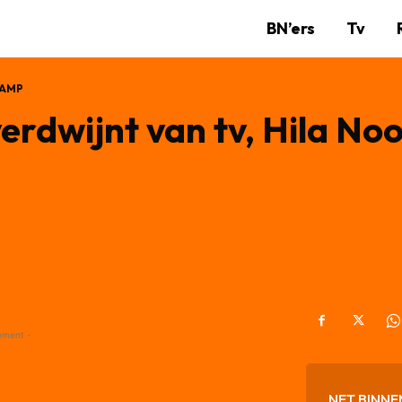
BN’ers
Tv
KAMP
rdwijnt van tv, Hila Noor
ement -
NET BINNE