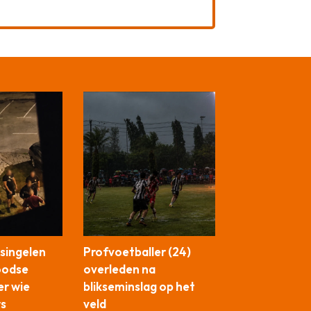
singelen
Profvoetballer (24)
oodse
overleden na
er wie
blikseminslag op het
s
veld