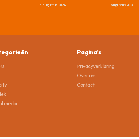
5 augustus 2026
5 augustus 2026
tegorieën
Pagina's
rs
Privacyverklaring
Over ons
lty
Contact
tiek
al media