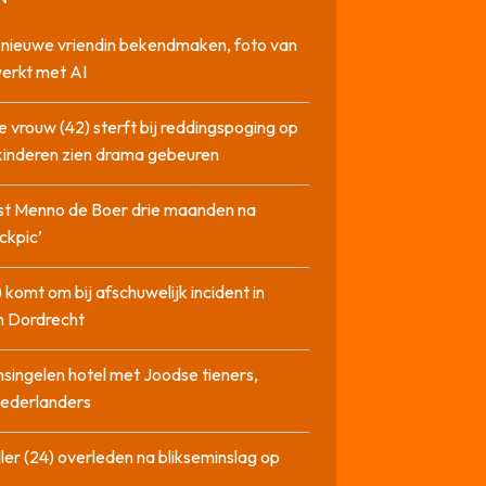
l nieuwe vriendin bekendmaken, foto van
erkt met AI
 vrouw (42) sterft bij reddingspoging op
 kinderen zien drama gebeuren
st Menno de Boer drie maanden na
ckpic’
 komt om bij afschuwelijk incident in
n Dordrecht
singelen hotel met Joodse tieners,
Nederlanders
ler (24) overleden na blikseminslag op