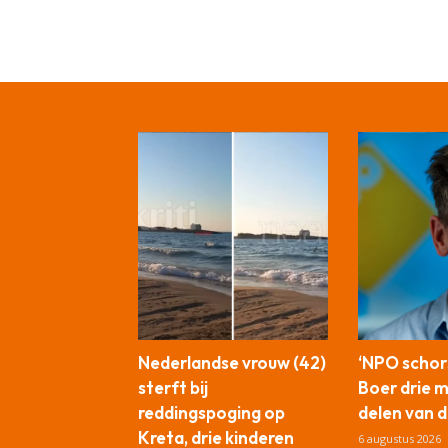
Nederlandse vrouw (42)
‘NPO schor
sterft bij
Boer drie 
reddingspoging op
delen van d
Kreta, drie kinderen
6 augustus 2026