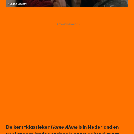
Home Alone
- Advertisement -
De kerstklassieker
Home Alone
is in Nederland en