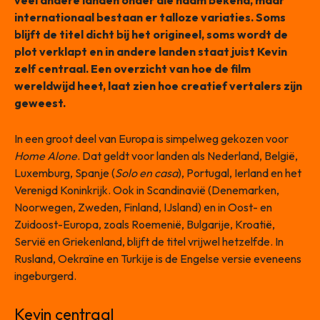
veel andere landen onder die naam bekend, maar
internationaal bestaan er talloze variaties. Soms
blijft de titel dicht bij het origineel, soms wordt de
plot verklapt en in andere landen staat juist Kevin
zelf centraal. Een overzicht van hoe de film
wereldwijd heet, laat zien hoe creatief vertalers zijn
geweest.
In een groot deel van Europa is simpelweg gekozen voor
Home Alone
. Dat geldt voor landen als Nederland, België,
Luxemburg, Spanje (
Solo en casa
), Portugal, Ierland en het
Verenigd Koninkrijk. Ook in Scandinavië (Denemarken,
Noorwegen, Zweden, Finland, IJsland) en in Oost- en
Zuidoost-Europa, zoals Roemenië, Bulgarije, Kroatië,
Servië en Griekenland, blijft de titel vrijwel hetzelfde. In
Rusland, Oekraïne en Turkije is de Engelse versie eveneens
ingeburgerd.
Kevin centraal