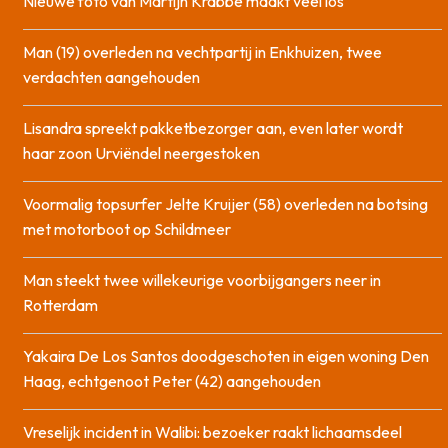
Nieuwe foto van Martijn Krabbé maakt veel los
Man (19) overleden na vechtpartij in Enkhuizen, twee
verdachten aangehouden
Lisandra spreekt pakketbezorger aan, even later wordt
haar zoon Urviëndel neergestoken
Voormalig topsurfer Jelte Kruijer (58) overleden na botsing
met motorboot op Schildmeer
Man steekt twee willekeurige voorbijgangers neer in
Rotterdam
Yakaira De Los Santos doodgeschoten in eigen woning Den
Haag, echtgenoot Peter (42) aangehouden
Vreselijk incident in Walibi: bezoeker raakt lichaamsdeel