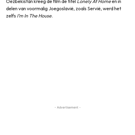
Oezbekistan kreeg de film de titel
Lonely At Home
en in
delen van voormalig Joegoslavië, zoals Servië, werd het
zelfs
I’m In The House
.
- Advertisement -