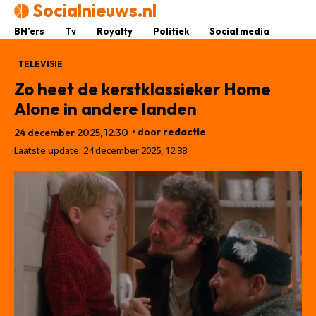
Socialnieuws.nl
BN’ers
Tv
Royalty
Politiek
Social media
TELEVISIE
Zo heet de kerstklassieker Home
Alone in andere landen
• door
redactie
24 december 2025, 12:30
Laatste update:
24 december 2025, 12:38