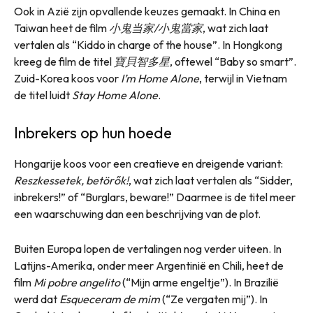
Ook in Azië zijn opvallende keuzes gemaakt. In China en
Taiwan heet de film
小鬼当家/小鬼當家
, wat zich laat
vertalen als “Kiddo in charge of the house”. In Hongkong
kreeg de film de titel
寶貝智多星
, oftewel “Baby so smart”.
Zuid-Korea koos voor
I’m Home Alone
, terwijl in Vietnam
de titel luidt
Stay Home Alone
.
Inbrekers op hun hoede
Hongarije koos voor een creatieve en dreigende variant:
Reszkessetek, betörők!
, wat zich laat vertalen als “Sidder,
inbrekers!” of “Burglars, beware!” Daarmee is de titel meer
een waarschuwing dan een beschrijving van de plot.
Buiten Europa lopen de vertalingen nog verder uiteen. In
Latijns-Amerika, onder meer Argentinië en Chili, heet de
film
Mi pobre angelito
(“Mijn arme engeltje”). In Brazilië
werd dat
Esqueceram de mim
(“Ze vergaten mij”). In