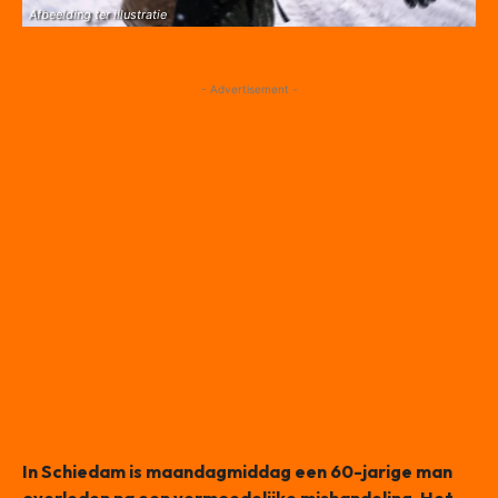
Afbeelding ter illustratie
- Advertisement -
In Schiedam is maandagmiddag een 60-jarige man