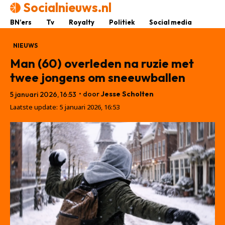
Socialnieuws.nl
BN’ers
Tv
Royalty
Politiek
Social media
NIEUWS
Man (60) overleden na ruzie met
twee jongens om sneeuwballen
• door
Jesse Scholten
5 januari 2026, 16:53
Laatste update:
5 januari 2026, 16:53