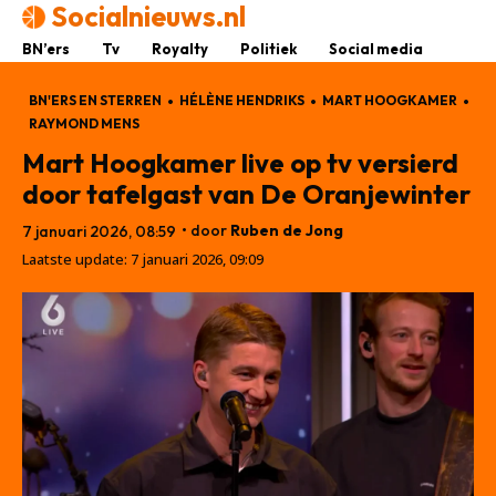
Socialnieuws.nl
BN’ers
Tv
Royalty
Politiek
Social media
BN'ERS EN STERREN
HÉLÈNE HENDRIKS
MART HOOGKAMER
RAYMOND MENS
Mart Hoogkamer live op tv versierd
door tafelgast van De Oranjewinter
• door
Ruben de Jong
7 januari 2026, 08:59
Laatste update:
7 januari 2026, 09:09