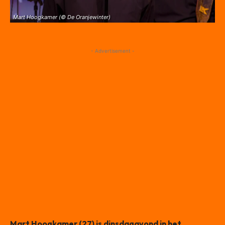
Mart Hoogkamer (© De Oranjewinter)
- Advertisement -
Mart Hoogkamer (27) is dinsdagavond in het