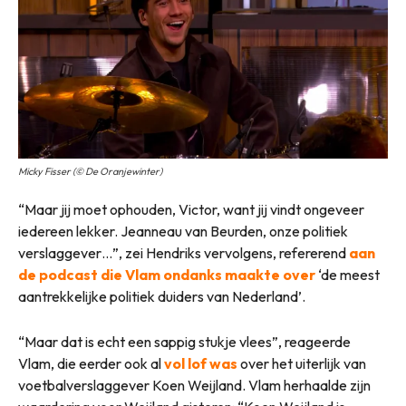
Micky Fisser (© De Oranjewinter)
“Maar jij moet ophouden, Victor, want jij vindt ongeveer
iedereen lekker. Jeanneau van Beurden, onze politiek
verslaggever…”, zei Hendriks vervolgens, refererend
aan
de podcast die Vlam ondanks maakte
over
‘de meest
aantrekkelijke politiek duiders van Nederland’.
“Maar dat is echt een sappig stukje vlees”, reageerde
Vlam, die eerder ook al
vol lof was
over het uiterlijk van
voetbalverslaggever Koen Weijland. Vlam herhaalde zijn