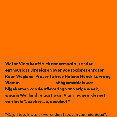
Victor Vlam heeft zich andermaal bijzonder
enthousiast uitgelaten over voetbalpresentator
Koen Weijland. Presentatrice Hélène Hendriks vroeg
Vlam in
De Oranjezondag
of hij inmiddels was
bijgekomen van de aflevering van vorige week,
waarin Weijland te gast was. Vlam reageerde met
een lach: “Jazeker. Ja, absoluut.”
“O, ja. Nee, ik was er wel ondersteboven van inderdaad”,