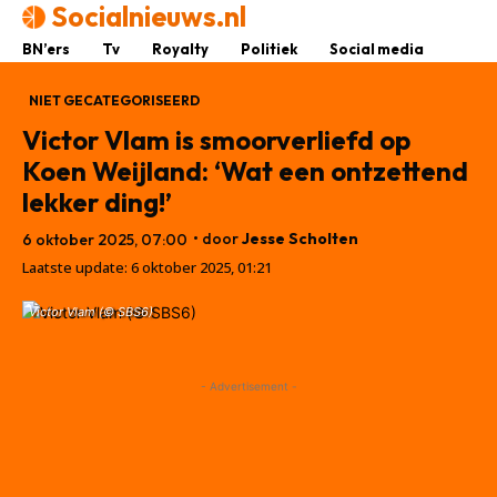
Socialnieuws.nl
BN’ers
Tv
Royalty
Politiek
Social media
NIET GECATEGORISEERD
Victor Vlam is smoorverliefd op
Koen Weijland: ‘Wat een ontzettend
lekker ding!’
• door
Jesse Scholten
6 oktober 2025, 07:00
Laatste update:
6 oktober 2025, 01:21
Victor Vlam (© SBS6)
- Advertisement -