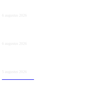
Nederlandse vrouw (42) sterft bij reddingspoging op
Kreta, drie kinderen zien drama gebeuren
6 augustus 2026
‘NPO schorst Menno de Boer drie maanden na delen van
dickpic’
6 augustus 2026
Jongetje (3) komt om bij afschuwelijk incident in centrum
van Dordrecht
5 augustus 2026
Socialnieuws.nl
Voor tips, vragen of adverteren kunt u ons bereiken op
info@socialnieuws.nl