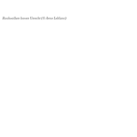
Rookwolken boven Utrecht (© Arno Leblanc)