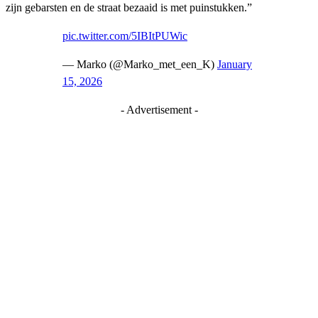
zijn gebarsten en de straat bezaaid is met puinstukken.”
pic.twitter.com/5IBItPUWic
— Marko (@Marko_met_een_K)
January
15, 2026
- Advertisement -