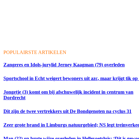
POPULAIRSTE ARTIKELEN
Zangeres en Idols-jurylid Jerney Kaagman (79) overleden
Sportschool in Echt weigert bewoners uit azc, maar krijgt tik op
Jongetje (3) komt om bij afschuwelijk incident in centrum van
Dordrecht
Dit zijn de twee vertrekkers uit De Bondgenoten na cyclus 31
Zeer grote brand in Limburgs natuurgebied; NS legt treinverkeer
Man (22) op brute wijze overleden in Hellevoetsluis: ‘Dit is gewo