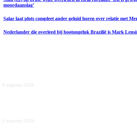
moordaanslag’
Salar laat plots compleet ander geluid horen over relatie met Me
Nederlander die overleed bij bootongeluk Brazilië is Mark Lensi
Sportschool in Echt weigert bewoners uit azc, maar krijgt
tik op vingers
6 augustus 2026
Jan Smit wil nieuwe vriendin bekendmaken, foto van
etentje bewerkt met AI
6 augustus 2026