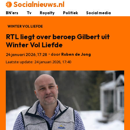
Socialnieuws.nl
BN’ers
Tv
Royalty
Politiek
Social media
WINTER VOL LIEFDE
RTL liegt over beroep Gilbert uit
Winter Vol Liefde
• door
Ruben de Jong
24 januari 2026, 17:28
Laatste update:
24 januari 2026, 17:40