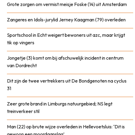
Grote zorgen om vermist meisje Foske (14) uit Amsterdam
Zangeres en Idols-jurylid Jerney Kaagman (79) overleden
Sportschool in Echt weigert bewoners uit azc, maar krijgt
tik op vingers
Jongetje (3) komt om bij afschuwelijk incident in centrum
van Dordrecht
Dit zijn de twee vertrekkers uit De Bondgenoten na cyclus
31
Zeer grote brand in Limburgs natuurgebied; NS legt
treinverkeer stil
Man (22) op brute wijze overleden in Hellevoetsluis: ‘Dit is
gewoon een moordaanslag’