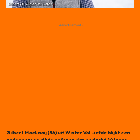
Gilbert (© Winter Vol Liefde)
- Advertisement -
Gilbert Mackaaij (56) uit Winter Vol Liefde blijkt een