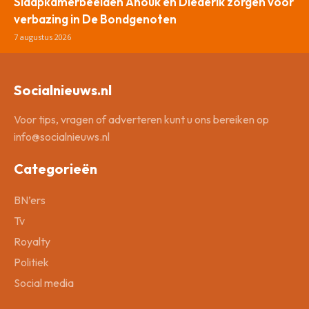
Slaapkamerbeelden Anouk en Diederik zorgen voor
verbazing in De Bondgenoten
7 augustus 2026
Socialnieuws.nl
Voor tips, vragen of adverteren kunt u ons bereiken op
info@socialnieuws.nl
Categorieën
BN’ers
Tv
Royalty
Politiek
Social media