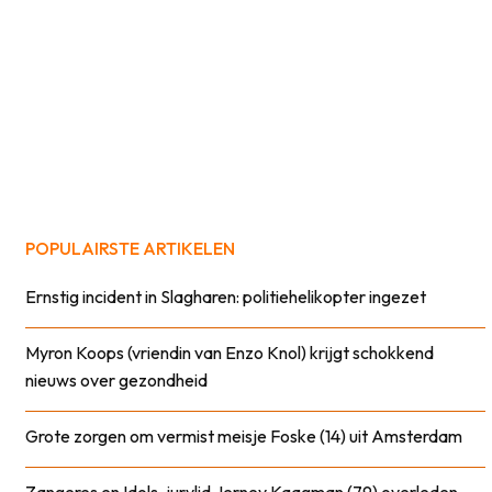
POPULAIRSTE ARTIKELEN
Ernstig incident in Slagharen: politiehelikopter ingezet
Myron Koops (vriendin van Enzo Knol) krijgt schokkend
nieuws over gezondheid
Grote zorgen om vermist meisje Foske (14) uit Amsterdam
Zangeres en Idols-jurylid Jerney Kaagman (79) overleden