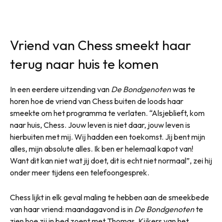
Vriend van Chess smeekt haar
terug naar huis te komen
In een eerdere uitzending van
De Bondgenoten
was te
horen hoe de vriend van Chess buiten de loods haar
smeekte om het programma te verlaten. “Alsjeblieft, kom
naar huis, Chess. Jouw leven is niet daar, jouw leven is
hierbuiten met mij. Wij hadden een toekomst. Jij bent mijn
alles, mijn absolute alles. Ik ben er helemaal kapot van!
Want dit kan niet wat jij doet, dit is echt niet normaal”, zei hij
onder meer tijdens een telefoongesprek.
Chess lijkt in elk geval maling te hebben aan de smeekbede
van haar vriend: maandagavond is in
De Bondgenoten
te
zien hoe zij in bed zoent met Thomas. Kijkers van het