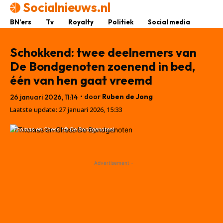
Socialnieuws.nl
BN’ers
Tv
Royalty
Politiek
Social media
Schokkend: twee deelnemers van
De Bondgenoten zoenend in bed,
één van hen gaat vreemd
• door
Ruben de Jong
26 januari 2026, 11:14
Laatste update:
27 januari 2026, 15:33
Thomas en Chess (© De Bondgenoten)
- Advertisement -