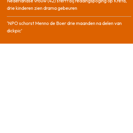
Nederlandse vrouw (42) sterft bij reddingspoging op Kreta,
drie kinderen zien drama gebeuren
‘NPO schorst Menno de Boer drie maanden na delen van
dickpic’