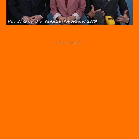
Henri Bontenbal, Dilan Yesilgoz en Rob Jetten (© SBS6)
- Advertisement -