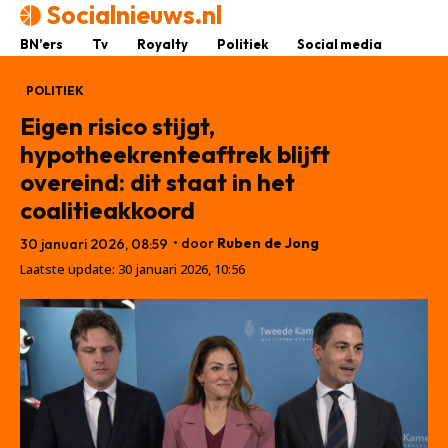
Socialnieuws.nl
BN’ers
Tv
Royalty
Politiek
Social media
POLITIEK
Eigen risico stijgt,
hypotheekrenteaftrek blijft
overeind: dit staat in het
coalitieakkoord
• door
Ruben de Jong
30 januari 2026, 08:59
Laatste update:
30 januari 2026, 10:56