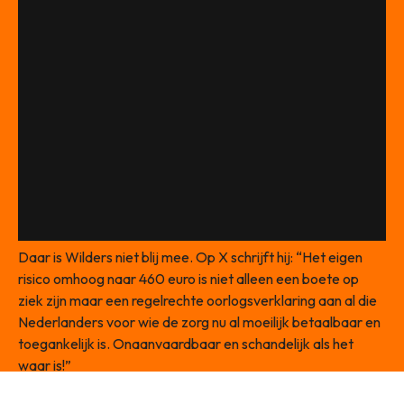
Daar is Wilders niet blij mee. Op X schrijft hij: “Het eigen
risico omhoog naar 460 euro is niet alleen een boete op
ziek zijn maar een regelrechte oorlogsverklaring aan al die
Nederlanders voor wie de zorg nu al moeilijk betaalbaar en
toegankelijk is. Onaanvaardbaar en schandelijk als het
waar is!”