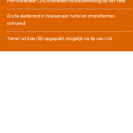
Profvoetballer (24) overleden na blikseminslag op het veld
Grote duinbrand in Wassenaar: hotel en strandtenten
ontruimd
Tiener uit Ede (18) opgepakt, mogelijk na tip van CIA