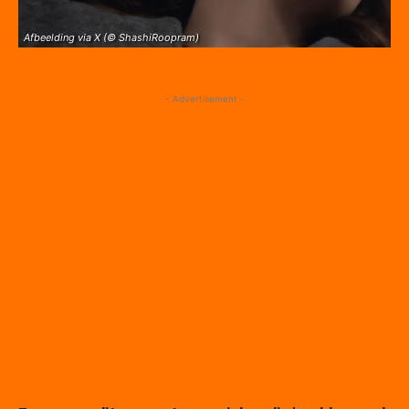
Afbeelding via X (© ShashiRoopram)
- Advertisement -