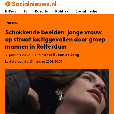
Socialnieuws.nl
BN’ers
Tv
Royalty
Politiek
Social media
NIEUWS
Schokkende beelden: jonge vrouw
op straat lastiggevallen door groep
mannen in Rotterdam
• door
Ruben de Jong
31 januari 2026, 10:56
Laatste update:
31 januari 2026, 10:57