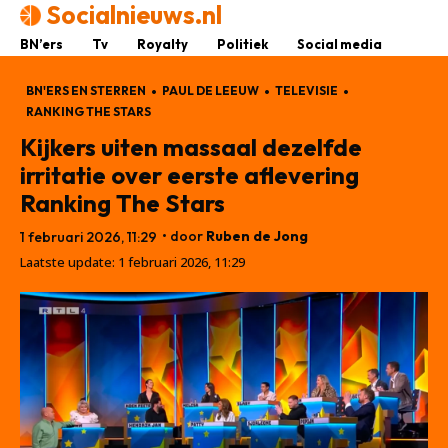
Socialnieuws.nl
BN’ers
Tv
Royalty
Politiek
Social media
BN'ERS EN STERREN
PAUL DE LEEUW
TELEVISIE
RANKING THE STARS
Kijkers uiten massaal dezelfde
irritatie over eerste aflevering
Ranking The Stars
• door
Ruben de Jong
1 februari 2026, 11:29
Laatste update:
1 februari 2026, 11:29