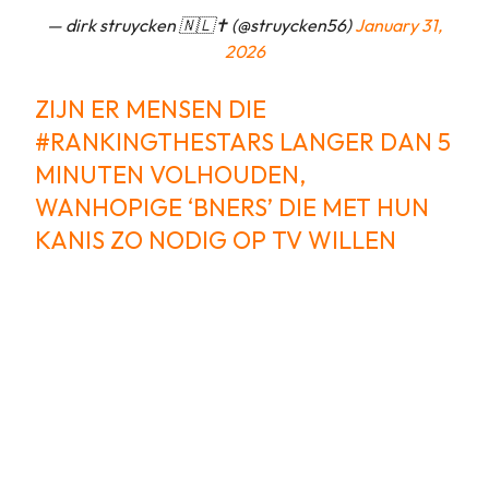
— dirk struycken 🇳🇱✝️ (@struycken56)
January 31,
2026
ZIJN ER MENSEN DIE
#RANKINGTHESTARS
LANGER DAN 5
MINUTEN VOLHOUDEN,
WANHOPIGE ‘BNERS’ DIE MET HUN
KANIS ZO NODIG OP TV WILLEN