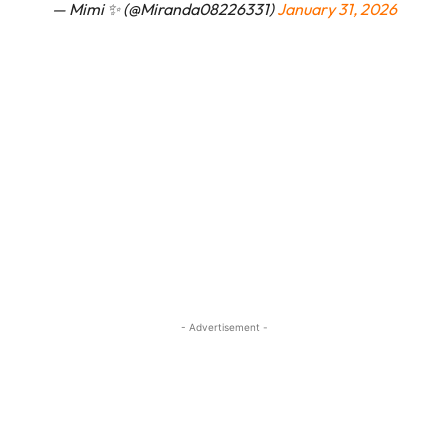
— Mimi ✨ (@Miranda08226331)
January 31, 2026
- Advertisement -