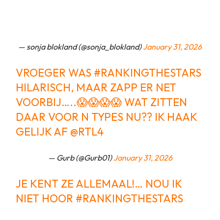
— sonja blokland (@sonja_blokland)
January 31, 2026
VROEGER WAS
#RANKINGTHESTARS
HILARISCH, MAAR ZAPP ER NET
VOORBIJ…..😱😱😱😱 WAT ZITTEN
DAAR VOOR N TYPES NU?? IK HAAK
GELIJK AF
@RTL4
— Gurb (@Gurb01)
January 31, 2026
JE KENT ZE ALLEMAAL!… NOU IK
NIET HOOR
#RANKINGTHESTARS