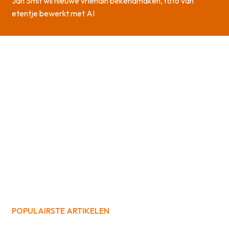
Jan Smit wil nieuwe vriendin bekendmaken, foto van
etentje bewerkt met AI
POPULAIRSTE ARTIKELEN