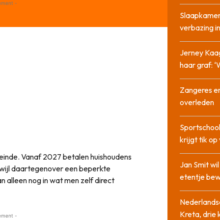
ement -
Slaapkamer
verbazing 
Jerney Kaa
haar graf: 
Zangeres en
overleden
Sportschool
krijgt tik op
 einde. Vanaf 2027 betalen huishoudens
Jan Smit wi
erwijl daartegenover een beperkte
etentje bew
 alleen nog in wat men zelf direct
Nederlandse
Kreta, drie
ement -