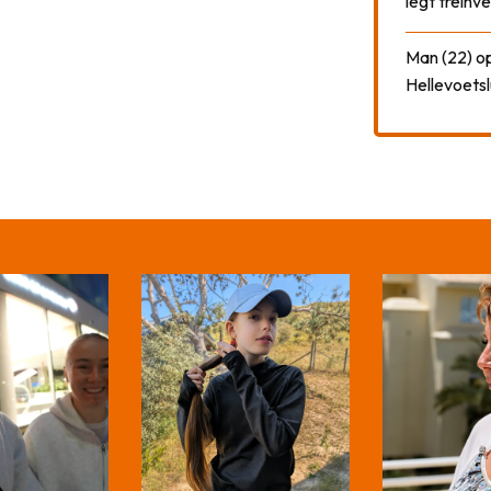
legt treinve
Man (22) op
Hellevoetsl