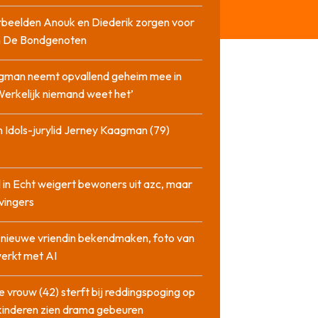
beelden Anouk en Diederik zorgen voor
in De Bondgenoten
gman neemt opvallend geheim mee in
‘Werkelijk niemand weet het’
 Idols-jurylid Jerney Kaagman (79)
 in Echt weigert bewoners uit azc, maar
 vingers
l nieuwe vriendin bekendmaken, foto van
erkt met AI
 vrouw (42) sterft bij reddingspoging op
 kinderen zien drama gebeuren