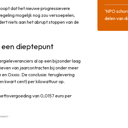
oopt dat het nieuwe progressievere
‘NPO schor
regeling mogelijk nog zou versoepelen,
delen van di
dert niets aan het abrupt stoppen van de
 een dieptepunt
rgieleveranciers al op een bijzonder laag
rieven van jaarcontracten bij onder meer
e en Oxxio. De conclusie: teruglevering
n kwart cent) per kilowattuur op.
 nettovergoeding van 0,0157 euro per
ement -