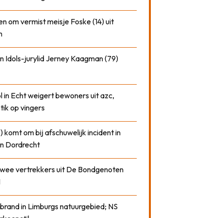
n om vermist meisje Foske (14) uit
m
n Idols-jurylid Jerney Kaagman (79)
 in Echt weigert bewoners uit azc,
 tik op vingers
) komt om bij afschuwelijk incident in
n Dordrecht
 twee vertrekkers uit De Bondgenoten
1
 brand in Limburgs natuurgebied; NS