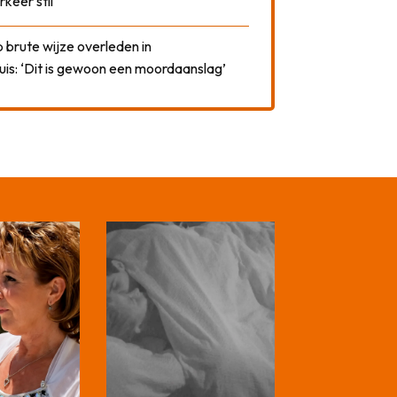
rkeer stil
 brute wijze overleden in
uis: ‘Dit is gewoon een moordaanslag’