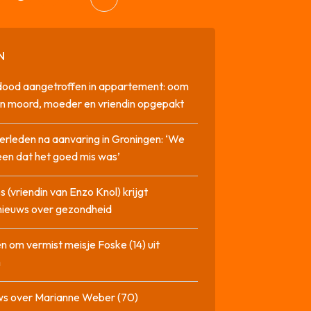
N
dood aangetroffen in appartement: oom
n moord, moeder en vriendin opgepakt
erleden na aanvaring in Groningen: ‘We
en dat het goed mis was’
 (vriendin van Enzo Knol) krijgt
nieuws over gezondheid
n om vermist meisje Foske (14) uit
m
ws over Marianne Weber (70)