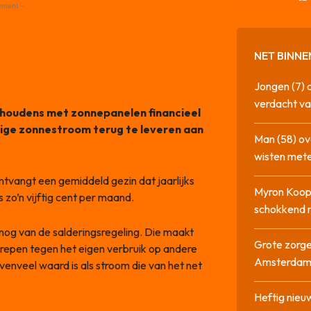
ement -
NET BINNE
Jongen (7) 
verdacht va
ishoudens met zonnepanelen financieel
lige zonnestroom terug te leveren aan
Man (58) ov
wisten mete
ontvangt een gemiddeld gezin dat jaarlijks
Myron Koops
 zo’n vijftig cent per maand.
schokkend 
og van de salderingsregeling. Die maakt
Grote zorge
repen tegen het eigen verbruik op andere
Amsterda
nveel waard is als stroom die van het net
Heftig nieu