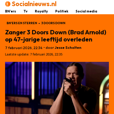
Socialnieuws.nl
BN’ers
Tv
Royalty
Politiek
Social media
BN'ERS EN STERREN
3 DOORS DOWN
Zanger 3 Doors Down (Brad Arnold)
op 47-jarige leeftijd overleden
• door
Jesse Scholten
7 februari 2026, 22:34
Laatste update:
7 februari 2026, 22:35