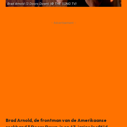
Brad Arnold (3 Doors Down) (© THE SONG TV)
- Advertisement -
Brad Arnold, de frontman van de Amerikaanse