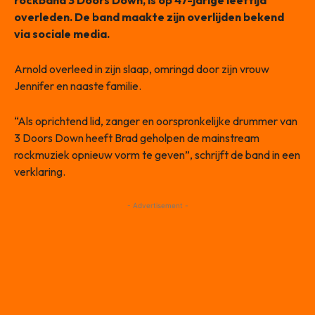
rockband 3 Doors Down, is op 47-jarige leeftijd
overleden. De band maakte zijn overlijden bekend
via sociale media.
Arnold overleed in zijn slaap, omringd door zijn vrouw
Jennifer en naaste familie.
“Als oprichtend lid, zanger en oorspronkelijke drummer van
3 Doors Down heeft Brad geholpen de mainstream
rockmuziek opnieuw vorm te geven”, schrijft de band in een
verklaring.
- Advertisement -