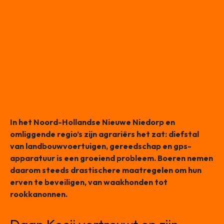
In het Noord-Hollandse Nieuwe Niedorp en
omliggende regio’s zijn agrariërs het zat: diefstal
van landbouwvoertuigen, gereedschap en gps-
apparatuur is een groeiend probleem. Boeren nemen
daarom steeds drastischere maatregelen om hun
erven te beveiligen, van waakhonden tot
rookkanonnen.