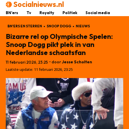
Socialnieuws.nl
BN’ers
Tv
Royalty
Politiek
Social media
BN'ERS EN STERREN
SNOOP DOGG
NIEUWS
Bizarre rel op Olympische Spelen:
Snoop Dogg pikt plek in van
Nederlandse schaatsfan
• door
Jesse Scholten
11 februari 2026, 23:25
Laatste update:
11 februari 2026, 23:25