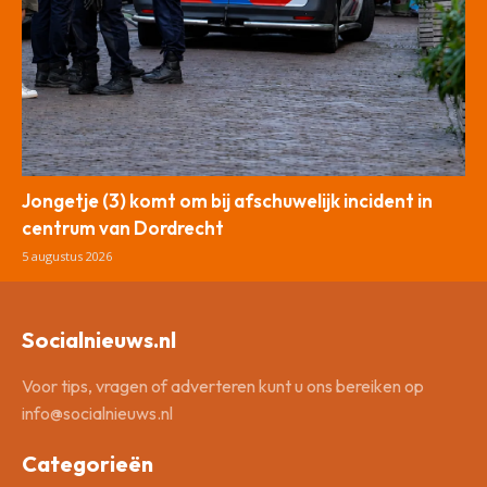
Jongetje (3) komt om bij afschuwelijk incident in
centrum van Dordrecht
5 augustus 2026
Socialnieuws.nl
Voor tips, vragen of adverteren kunt u ons bereiken op
info@socialnieuws.nl
Categorieën