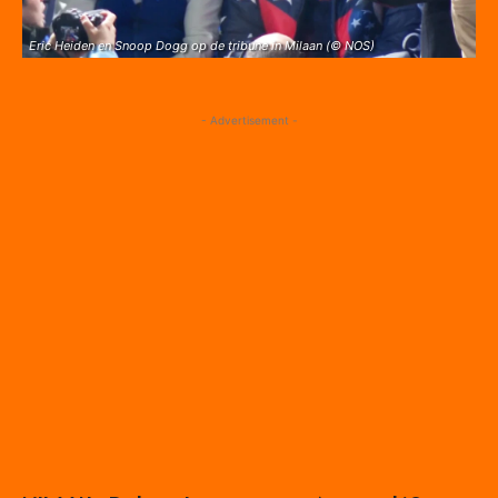
Eric Heiden en Snoop Dogg op de tribune in Milaan (© NOS)
- Advertisement -