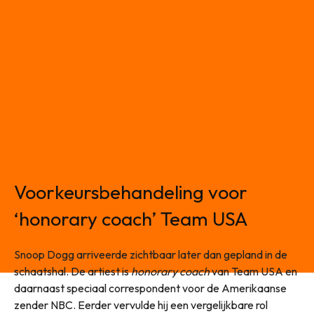
Voorkeursbehandeling voor
‘honorary coach’ Team USA
Snoop Dogg arriveerde zichtbaar later dan gepland in de
schaatshal. De artiest is
honorary coach
van Team USA en
daarnaast speciaal correspondent voor de Amerikaanse
zender NBC. Eerder vervulde hij een vergelijkbare rol