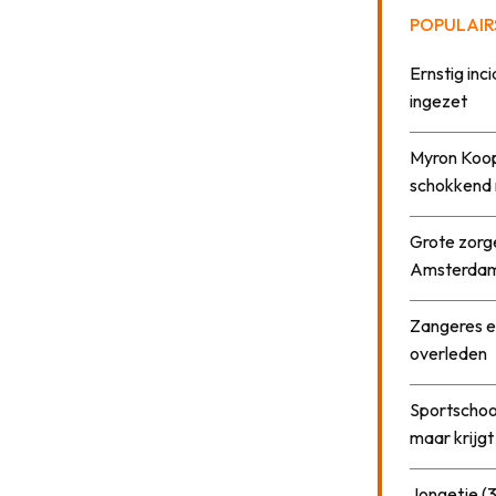
POPULAIR
Ernstig inci
ingezet
Myron Koops
schokkend 
Grote zorge
Amsterda
Zangeres e
overleden
Sportschool
maar krijgt
Jongetje (3