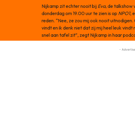
Nijkamp zit echter nooit bij
Eva
, de talkshow
donderdag om 19.00 uur te zien is op
NPO1
, 
reden. “Nee, ze zou mij ook nooit uitnodigen.
vindt en ik denk niet dat zij mij heel leuk vindt 
snel aan tafel zit”, zegt Nijkamp in haar podc
- Advertis