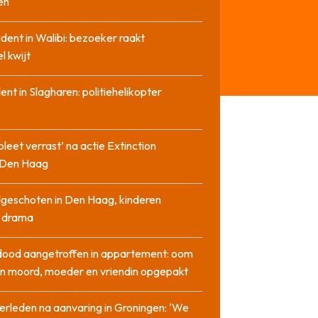
en
cident in Walibi: bezoeker raakt
l kwijt
dent in Slagharen: politiehelikopter
pleet verrast’ na actie Extinction
n Den Haag
geschoten in Den Haag, kinderen
n drama
dood aangetroffen in appartement: oom
n moord, moeder en vriendin opgepakt
erleden na aanvaring in Groningen: ‘We