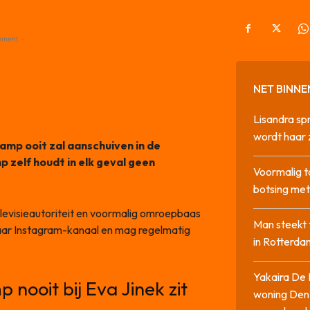
ement -
NET BINNE
Lisandra sp
wordt haar 
kamp ooit zal aanschuiven in de
mp zelf houdt in elk geval geen
Voormalig t
botsing me
 televisieautoriteit en voormalig omroepbaas
Man steekt 
 haar Instagram-kanaal en mag regelmatig
in Rotterda
Yakaira De 
 nooit bij Eva Jinek zit
woning Den