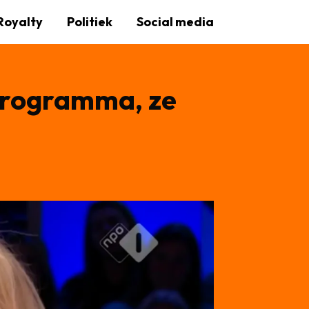
Royalty
Politiek
Social media
 programma, ze