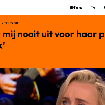
BN’ers
Tv
P
TELEVISIE
t mij nooit uit voor haar
k’