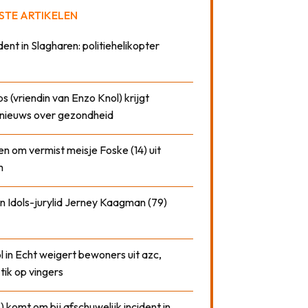
STE ARTIKELEN
dent in Slagharen: politiehelikopter
 (vriendin van Enzo Knol) krijgt
nieuws over gezondheid
n om vermist meisje Foske (14) uit
m
n Idols-jurylid Jerney Kaagman (79)
 in Echt weigert bewoners uit azc,
 tik op vingers
) komt om bij afschuwelijk incident in