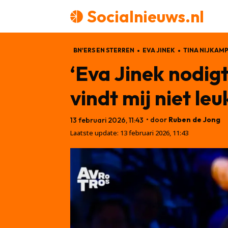
Socialnieuws.nl
BN'ERS EN STERREN
EVA JINEK
TINA NIJKAM
‘Eva Jinek nodig
vindt mij niet leu
• door
Ruben de Jong
13 februari 2026, 11:43
Laatste update:
13 februari 2026, 11:43