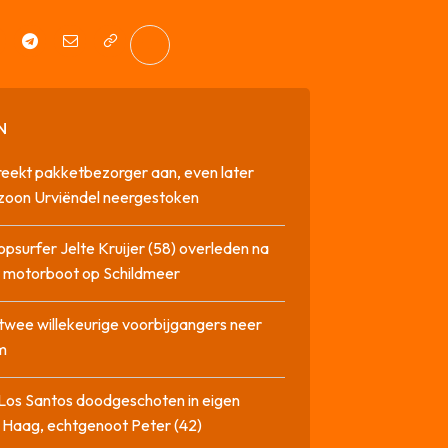
N
reekt pakketbezorger aan, even later
zoon Urviëndel neergestoken
opsurfer Jelte Kruijer (58) overleden na
t motorboot op Schildmeer
twee willekeurige voorbijgangers neer
m
Los Santos doodgeschoten in eigen
 Haag, echtgenoot Peter (42)