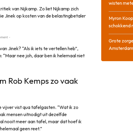
wisten mete
ritiek van Nijkamp. Zo liet Nijkamp zich
 die Jinek op kosten van de belastingbetaler
Myron Koops
schokkend 
ement -
Grote zorge
Amsterda
n Jinek? “Als ik iets te vertellen heb”,
: “Maar nee joh, daar ben ik helemaal niet
om Rob Kemps zo vaak
 vijver vist qua tafelgasten. “Wat ik zo
vaak mensen uitnodigt uit dezelfde
l nooit meer aan tafel, maar dat hoef ik
 helemaal geen reet.”