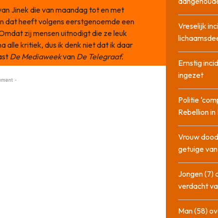
aangehoud
 van Jinek die van maandag tot en met
en dat heeft volgens eerstgenoemde een
Vreselijk in
 Omdat zij mensen uitnodigt die ze leuk
lichaamsdee
na alle kritiek, dus ik denk niet dat ik daar
ast
De Mediaweek
van
De Telegraaf.
Ernstig inci
ingezet
ement -
Politie ‘com
Rebellion i
Vrouw dood
getuige va
Jongen (7) 
verdacht va
Man (58) ov