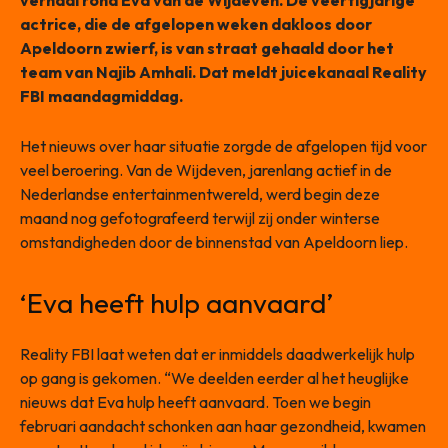
verhaal rond Eva van de Wijdeven. De veertigjarige
actrice, die de afgelopen weken dakloos door
Apeldoorn zwierf, is van straat gehaald door het
team van Najib Amhali. Dat meldt juicekanaal Reality
FBI maandagmiddag.
Het nieuws over haar situatie zorgde de afgelopen tijd voor
veel beroering. Van de Wijdeven, jarenlang actief in de
Nederlandse entertainmentwereld, werd begin deze
maand nog gefotografeerd terwijl zij onder winterse
omstandigheden door de binnenstad van Apeldoorn liep.
‘Eva heeft hulp aanvaard’
Reality FBI laat weten dat er inmiddels daadwerkelijk hulp
op gang is gekomen. “We deelden eerder al het heuglijke
nieuws dat Eva hulp heeft aanvaard. Toen we begin
februari aandacht schonken aan haar gezondheid, kwamen