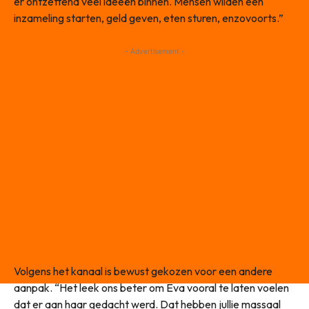
er ontzettend veel ideeën binnen. Mensen wilden een
inzameling starten, geld geven, eten sturen, enzovoorts.”
- Advertisement -
Volgens het kanaal is bewust gekozen voor een andere
aanpak. “Het leek ons beter om Eva vooral te laten voelen
dat er aan haar gedacht werd. Dat hebben jullie massaal