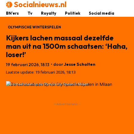
Socialnieuws.nl
BN’ers
Tv
Royalty
Politiek
Social media
OLYMPISCHE WINTERSPELEN
Kijkers lachen massaal dezelfde
man uit na 1500m schaatsen: ‘Haha,
loser!’
• door
Jesse Scholten
19 februari 2026, 18:13
Laatste update:
19 februari 2026, 18:13
De schaatsbaan op de Olympische Spelen in Milaan
- Advertisement -