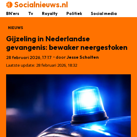
Socialnieuws.nl
BN’ers
Tv
Royalty
Politiek
Social media
NIEUWS
Gijzeling in Nederlandse
gevangenis: bewaker neergestoken
• door
Jesse Scholten
28 februari 2026, 17:17
Laatste update:
28 februari 2026, 18:32