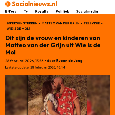
Socialnieuws.nl
BN’ers
Tv
Royalty
Politiek
Social media
BN'ERS EN STERREN
MATTEO VAN DER GRIJN
TELEVISIE
WIE IS DE MOL?
Dit zijn de vrouw en kinderen van
Matteo van der Grijn uit Wie is de
Mol
• door
Ruben de Jong
28 februari 2026, 13:56
Laatste update:
28 februari 2026, 16:14