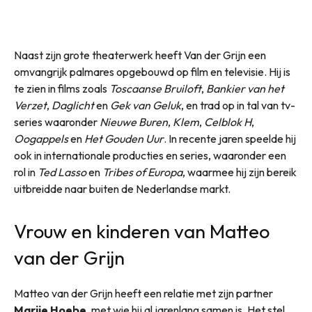
Naast zijn grote theaterwerk heeft Van der Grijn een
omvangrijk palmares opgebouwd op film en televisie. Hij is
te zien in films zoals
Toscaanse Bruiloft
,
Bankier van het
Verzet
,
Daglicht
en
Gek van Geluk
, en trad op in tal van tv-
series waaronder
Nieuwe Buren
,
Klem
,
Celblok H
,
Oogappels
en
Het Gouden Uur
. In recente jaren speelde hij
ook in internationale producties en series, waaronder een
rol in
Ted Lasso
en
Tribes of Europa
, waarmee hij zijn bereik
uitbreidde naar buiten de Nederlandse markt.
Vrouw en kinderen van Matteo
van der Grijn
Matteo van der Grijn heeft een relatie met zijn partner
Marije Hoebe
, met wie hij al jarenlang samen is. Het stel