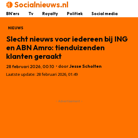
Socialnieuws.nl
BN’ers
Tv
Royalty
Politiek
Social media
NIEUWS
Slecht nieuws voor iedereen bij ING
en ABN Amro: tienduizenden
klanten geraakt
• door
Jesse Scholten
28 februari 2026, 00:10
Laatste update:
28 februari 2026, 01:49
- Advertisement -