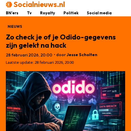
Socialnieuws.nl
BN’ers
Tv
Royalty
Politiek
Social media
NIEUWS
Zo check je of je Odido-gegevens
zijn gelekt na hack
• door
Jesse Scholten
28 februari 2026, 20:00
Laatste update:
28 februari 2026, 20:00