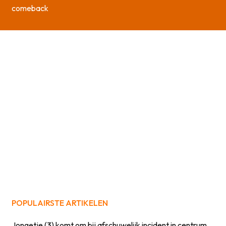
comeback
POPULAIRSTE ARTIKELEN
Jongetje (3) komt om bij afschuwelijk incident in centrum