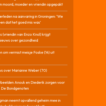
n moord, moeder en vriendin opgepakt
erleden na aanvaring in Groningen: ‘We
en dat het goed mis was’
 (vriendin van Enzo Knol) krijgt
nieuws over gezondheid
n om vermist meisje Foske (14) uit
m
ws over Marianne Weber (70)
beelden Anouk en Diederik zorgen voor
in De Bondgenoten
gman neemt opvallend geheim mee in