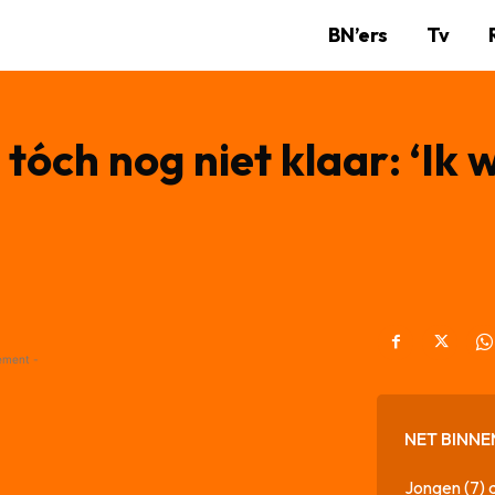
BN’ers
Tv
tóch nog niet klaar: ‘Ik w
ement -
NET BINNE
Jongen (7) 