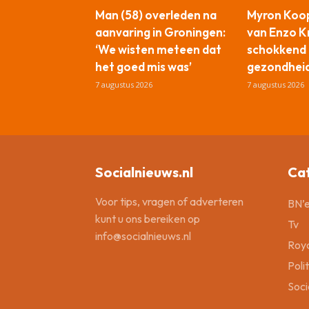
Man (58) overleden na
Myron Koop
aanvaring in Groningen:
van Enzo Kn
‘We wisten meteen dat
schokkend 
het goed mis was’
gezondhei
7 augustus 2026
7 augustus 2026
Socialnieuws.nl
Ca
Voor tips, vragen of adverteren
BN’e
kunt u ons bereiken op
Tv
info@socialnieuws.nl
Roya
Poli
Soci