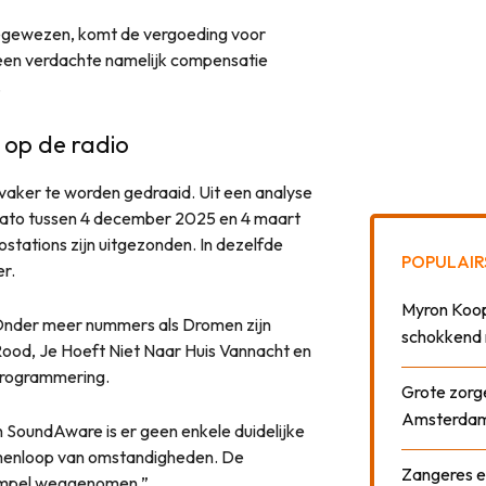
oegewezen, komt de vergoeding voor
n een verdachte namelijk compensatie
.
 op de radio
er vaker te worden gedraaid. Uit een analyse
sato tussen 4 december 2025 en 4 maart
stations zijn uitgezonden. In dezelfde
POPULAIR
r.
Myron Koops
. Onder meer nummers als Dromen zijn
schokkend 
Rood, Je Hoeft Niet Naar Huis Vannacht en
oprogrammering.
Grote zorge
Amsterda
SoundAware is er geen enkele duidelijke
menloop van omstandigheden. De
Zangeres e
drempel weggenomen.”