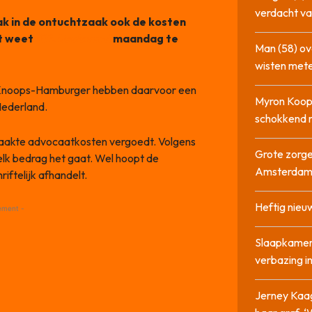
verdacht va
ak in de ontuchtzaak ook de kosten
at weet
RTL Boulevard
maandag te
Man (58) ov
wisten mete
 Knoops-Hamburger hebben daarvoor een
Myron Koops
Nederland.
schokkend 
aakte advocaatkosten vergoedt. Volgens
Grote zorge
k bedrag het gaat. Wel hoopt de
Amsterda
iftelijk afhandelt.
Heftig nieu
ement -
Slaapkamer
verbazing 
Jerney Kaa