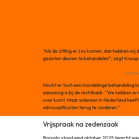
“Als de zitting er zou komen, dan hebben wij
gesloten deuren te behandelen”, zegt Knoo
- Advertis
Mocht er toch een mondelinge behandeling ko
aanwezig is bij de rechtbank. “We hebben er
over komt. Maar iedereen in Nederland heeft h
advocaatkosten terug te vorderen.”
Vrijspraak na zedenzaak
Borsato stond eind oktober 2025 terecht w