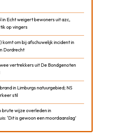
 in Echt weigert bewoners uit azc,
 tik op vingers
) komt om bij afschuwelijk incident in
n Dordrecht
 twee vertrekkers uit De Bondgenoten
1
 brand in Limburgs natuurgebied; NS
rkeer stil
 brute wijze overleden in
uis: ‘Dit is gewoon een moordaanslag’