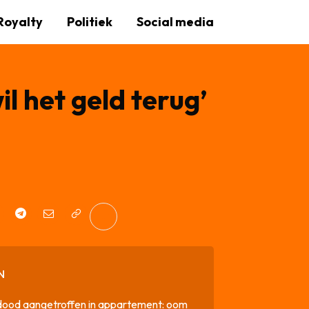
Royalty
Politiek
Social media
il het geld terug’
N
dood aangetroffen in appartement: oom