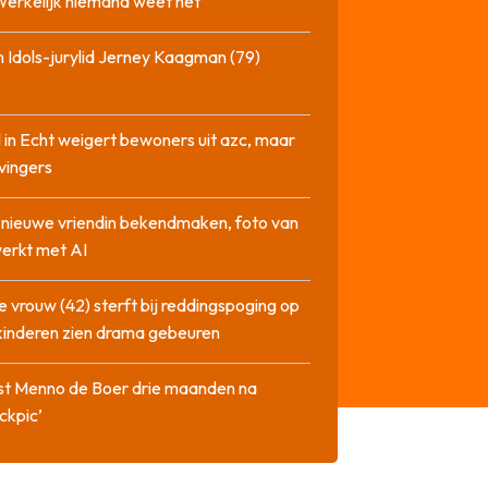
‘Werkelijk niemand weet het’
 Idols-jurylid Jerney Kaagman (79)
 in Echt weigert bewoners uit azc, maar
 vingers
l nieuwe vriendin bekendmaken, foto van
erkt met AI
 vrouw (42) sterft bij reddingspoging op
 kinderen zien drama gebeuren
st Menno de Boer drie maanden na
ckpic’