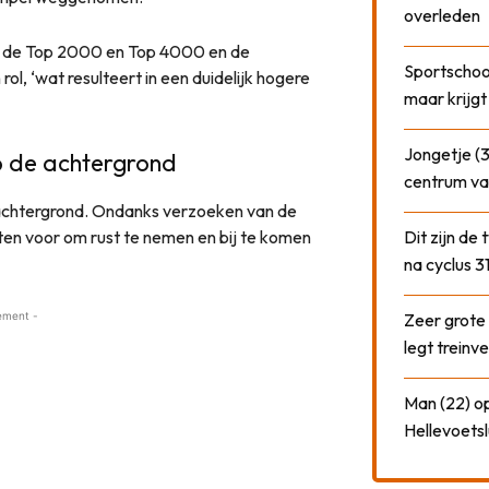
overleden
ls de Top 2000 en Top 4000 en de
Sportschool
ol, ‘wat resulteert in een duidelijk hogere
maar krijgt
Jongetje (3
p de achtergrond
centrum va
 achtergrond. Ondanks verzoeken van de
ten voor om rust te nemen en bij te komen
Dit zijn de
na cyclus 3
ement -
Zeer grote
legt treinve
Man (22) op
Hellevoetsl