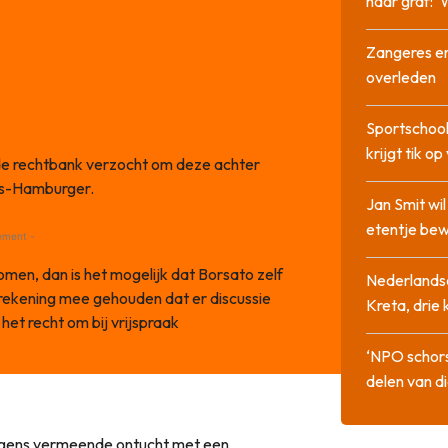
haar graf: 
Zangeres en
overleden
Sportschool
krijgt tik op
 de rechtbank verzocht om deze achter
ps-Hamburger.
Jan Smit wi
etentje bew
ement -
men, dan is het mogelijk dat Borsato zelf
Nederlandse
 rekening mee gehouden dat er discussie
Kreta, drie
et recht om bij vrijspraak
‘NPO schor
delen van di
egens vermeende ontucht met een