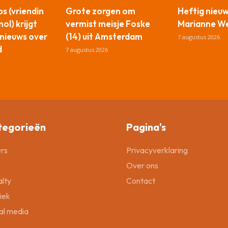
s (vriendin
Grote zorgen om
Heftig nieu
ol) krijgt
vermist meisje Foske
Marianne We
nieuws over
(14) uit Amsterdam
7 augustus 2026
d
7 augustus 2026
tegorieën
Pagina's
rs
Privacyverklaring
Over ons
lty
Contact
tiek
al media