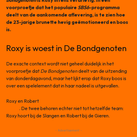
Bondgenoten
is Roxy intens verdrietig. In een
voorproefje dat het populaire
SBS6
-programma
deelt van de aankomende aflevering, is te zien hoe
de 23-jarige brunette hevig geëmotioneerd en boos
is.
Roxy is woest in De Bondgenoten
De exacte context wordt niet geheel duidelijk in het
voorproefje dat
De Bondgenoten
deelt van de uitzending
van donderdagavond, maar het lijkt erop dat Roxy boos is
over een spelelement dat in haar nadeel is uitgevallen.
Roxy en Robert
hebben sinds kort een relatie in de
loods
. De twee behoren echter niet tot hetzelfde team:
Roxy hoort bij de Slangen en Robert bij de Gieren.
- Advertisement -