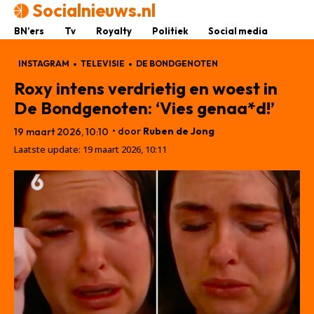
Socialnieuws.nl
BN’ers
Tv
Royalty
Politiek
Social media
INSTAGRAM
TELEVISIE
DE BONDGENOTEN
Roxy intens verdrietig en woest in
De Bondgenoten: ‘Vies genaa*d!’
• door
Ruben de Jong
19 maart 2026, 10:10
Laatste update:
19 maart 2026, 10:11