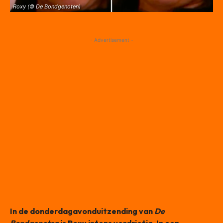
Roxy (© De Bondgenoten)
- Advertisement -
In de donderdagavonduitzending van
De