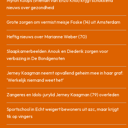
Myron Koops (vriendin van Enzo Knol) krijgt schokkend
nieuws over gezondheid
Grote zorgen om vermist meisje Foske (14) uit Amsterdam
Heftig nieuws over Marianne Weber (70)
Slaapkamerbeelden Anouk en Diederik zorgen voor
verbazing in De Bondgenoten
Jerney Kaagman neemt opvallend geheim mee in haar graf:
‘Werkelijk niemand weet het’
Zangeres en Idols-jurylid Jerney Kaagman (79) overleden
Sportschool in Echt weigert bewoners uit azc, maar krijgt
tik op vingers